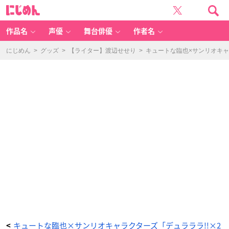
「折
に
原
じ
臨
め
也
ん
生
誕
作品名
声優
舞台俳優
作者名
祭
2
0
2
にじめん
>
グッズ
>
【ライター】渡辺せせり
>
キュートな臨也×サンリオキャラ
5
く
じ」
D
賞：
ミ
ニ
色
紙
-
ア
ニ
メ
情
報
サ
イ
ト
に
じ
め
ん
キュートな臨也×サンリオキャラクターズ「デュラララ!!×2
<