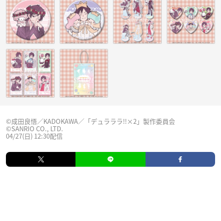
©成田良悟／KADOKAWA／「デュラララ!!×2」製作委員会
©SANRIO CO., LTD.
04/27(日) 12:30配信