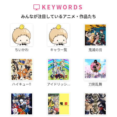
KEYWORDS
みんなが注目しているアニメ・作品たち
ちいかわ
キャラ一覧
鬼滅の刃
ハイキュー!!
アイドリッシ...
刀剣乱舞