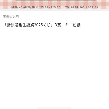
画像の説明
「折原臨也生誕祭2025くじ」D賞：ミニ色紙