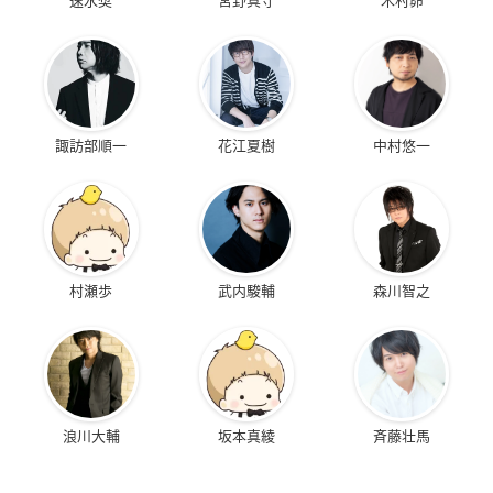
諏訪部順一
花江夏樹
中村悠一
村瀬歩
武内駿輔
森川智之
浪川大輔
坂本真綾
斉藤壮馬