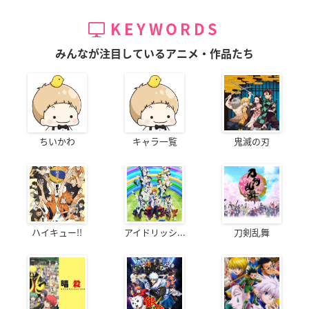
KEYWORDS
みんなが注目しているアニメ・作品たち
ちいかわ
キャラ一覧
鬼滅の刃
ハイキュー!!
アイドリッシ...
刀剣乱舞