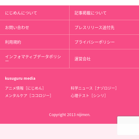
にじめんについて
記事掲載について
お問い合わせ
プレスリリース送付先
利用規約
プライバシーポリシー
インフォマティブデータポリシ
運営会社
ー
kusuguru
media
アニメ情報［にじめん］
科学ニュース［ナゾロジー］
メンタルケア［ココロジー］
心理テスト［シンリ］
Copyright 2013 nijimen.