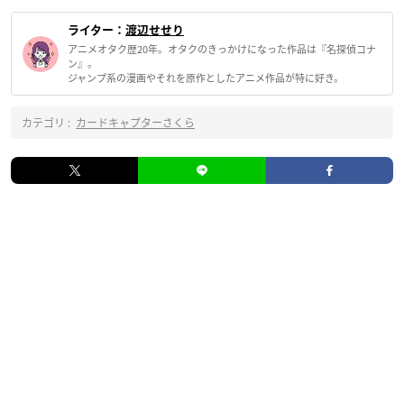
ライター：
渡辺せせり
アニメオタク歴20年。オタクのきっかけになった作品は『名探偵コナ
ン』。
ジャンプ系の漫画やそれを原作としたアニメ作品が特に好き。
カテゴリ :
カードキャプターさくら