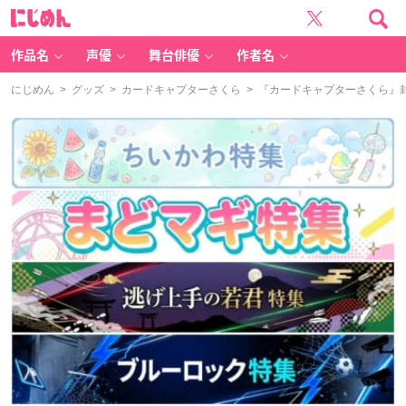
に
じ
め
ん
作品名
声優
舞台俳優
作者名
にじめん
>
グッズ
>
カードキャプターさくら
> 『カードキャプターさくら』