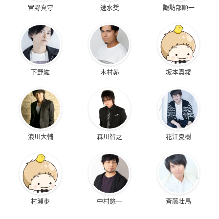
宮野真守
速水奨
諏訪部順一
下野紘
木村昴
坂本真綾
浪川大輔
森川智之
花江夏樹
村瀬歩
中村悠一
斉藤壮馬