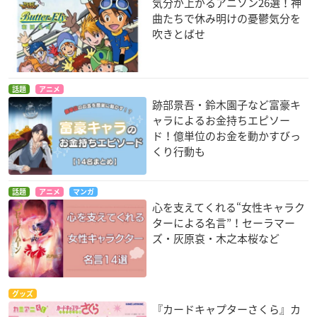
気分が上がるアニソン26選！神
曲たちで休み明けの憂鬱気分を
吹きとばせ
話題
アニメ
跡部景吾・鈴木園子など富豪キ
ャラによるお金持ちエピソー
ド！億単位のお金を動かすびっ
くり行動も
話題
アニメ
マンガ
心を支えてくれる“女性キャラク
ターによる名言”！セーラマー
ズ・灰原哀・木之本桜など
グッズ
『カードキャプターさくら』カ