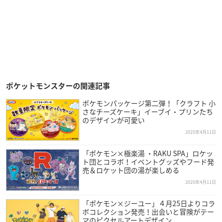
ポケットモンスターの関連記事
ポケモンパッケージ第二弾！「クラフト 小
さなチーズケーキ」イーブイ・プリンたち
のデザインが可愛い
2025年4月11日
「ポケモン×極楽湯 ・RAKU SPA」ロケッ
ト団とコラボ！イベントグッズやフード発
売＆ロケット団の湯が楽しめる
2025年4月11日
「ポケモン×ジーユー」４月25日よりコラ
ボコレクション発売！出会いと冒険がテー
マのピクセルアートデザイン