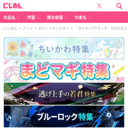
に
じ
め
ん
作品名
声優
舞台俳優
作者名
にじめん
>
グッズ
>
ポケットモンスター
> 「ポケモン×アネッサ」4月21日