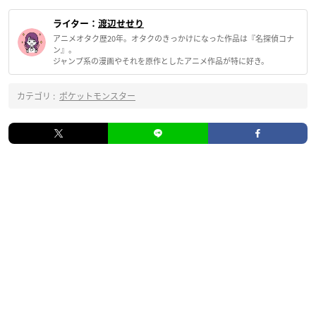
ライター：
渡辺せせり
アニメオタク歴20年。オタクのきっかけになった作品は『名探偵コナ
ン』。
ジャンプ系の漫画やそれを原作としたアニメ作品が特に好き。
カテゴリ :
ポケットモンスター