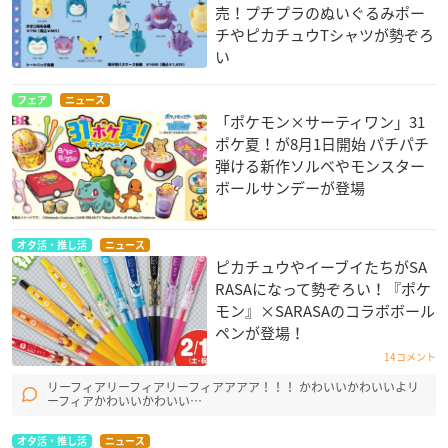
売！プチプラのぬいぐるみポー
チやピカチュウTシャツが勢ぞろ
い
フェア
ニュース
「ポケモン×サーティワン」31
ポケ夏！が8月1日開始 パチパチ
弾ける新作ソルベやモンスター
ボールサンデーが登場
オタ活・推し活
ニュース
ピカチュウやイーブイたちがSA
RASAになって勢ぞろい！『ポケ
モン』×SARASAのコラボボール
ペンが登場！
14コメント
リーフィアリーフィアリーフィアアアア！！！ かわいいかわいいよリ
ーフィアかわいいかわいい…
オタ活・推し活
ニュース