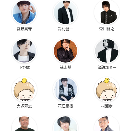
宮野真守
鈴村健一
森川智之
下野紘
速水奨
諏訪部順一
大塚芳忠
花江夏樹
村瀬歩