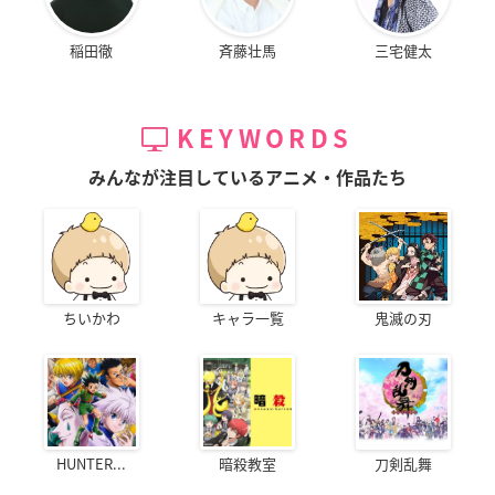
稲田徹
斉藤壮馬
三宅健太
KEYWORDS
みんなが注目しているアニメ・作品たち
ちいかわ
キャラ一覧
鬼滅の刃
HUNTER...
暗殺教室
刀剣乱舞