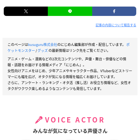
記事の内容について報告する
このページは
kusuguru株式会社
のにじめん編集部が作成・配信しています。
ポ
ケットモンスター
/
グッズ
の最新情報はリンク先をご覧ください。
アニメ・ゲーム・漫画などの2次元コンテンツや、声優・舞台・俳優などの情
報・話題をお届けする情報メディア「にじめん」。
女性向けアニメをはじめ、少年アニメやキャラクター作品、VTuberなどストリー
マーにも幅を広げ、オタクが気になる情報を幅広くお届けしています。
さらに、アンケート・ランキング・オタ活（推し活）お役立ち情報など、女性オ
タクがワクワク楽しめるようなコンテンツも発信しています。
VOICE ACTOR
みんなが気になっている声優さん