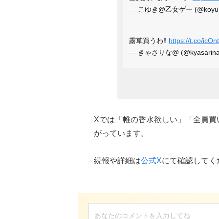
— こゆき@乙女ゲー (@koyuki
露草買うわ‼️
https://t.co/icO
— きゃさりな@ (@kyasarina
Xでは「帷の香水欲しい」「全員買
がっています。
続報や詳細は
公式X
にて確認してく