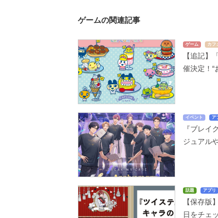
ゲームの関連記事
ゲーム
カフ
【追記】
催決定！“
イベント
ア
『ブレイ
ジュアル
話題
アプリ
【保存版
日をチェ