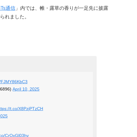
BiTs通信
」内では、帷・露草の香りが一足先に披露
られました。
.co/FJMY86KbC3
6896)
April 10, 2025
ttps://t.co/X8PzjPTzCH
2025
t.co/CrQxGl03hv