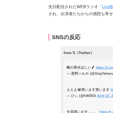
先日配信されたWEBラジオ「
Lico
され、出演者たちからの感想も寄せ
SNSの反応
帷の香水ほしい🎵
https://t
— 星野ハルカ (@XingYeharu
えええ😭買います買います
h
— ひぃ (@hi6650)
April 10, 
全員買います……。
https://