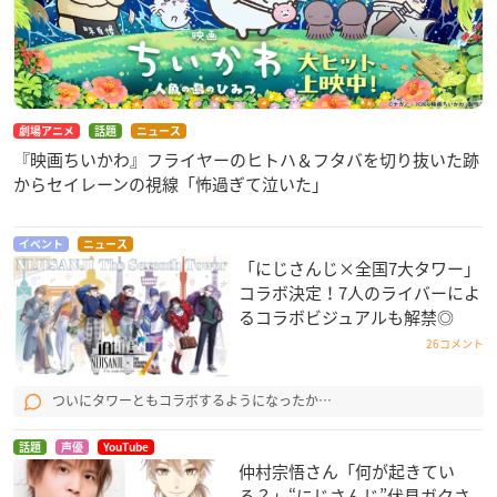
劇場アニメ
話題
ニュース
『映画ちいかわ』フライヤーのヒトハ＆フタバを切り抜いた跡
からセイレーンの視線「怖過ぎて泣いた」
イベント
ニュース
「にじさんじ×全国7大タワー」
コラボ決定！7人のライバーによ
るコラボビジュアルも解禁◎
26コメント
ついにタワーともコラボするようになったか…
話題
声優
YouTube
仲村宗悟さん「何が起きてい
る？」“にじさんじ”伏見ガクさ