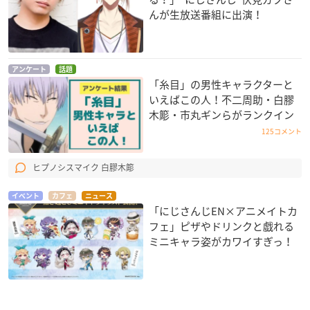
んが生放送番組に出演！
アンケート
話題
「糸目」の男性キャラクターと
いえばこの人！不二周助・白膠
木簓・市丸ギンらがランクイン
125コメント
ヒプノシスマイク 白膠木簓
イベント
カフェ
ニュース
「にじさんじEN×アニメイトカ
フェ」ピザやドリンクと戯れる
ミニキャラ姿がカワイすぎっ！