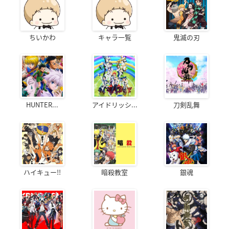
ちいかわ
キャラ一覧
鬼滅の刃
HUNTER...
アイドリッシ...
刀剣乱舞
ハイキュー!!
暗殺教室
銀魂