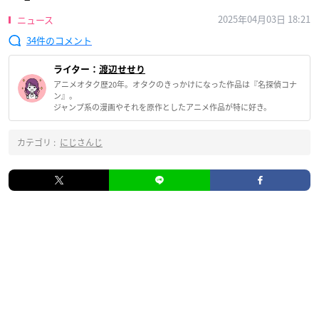
2025年04月03日 18:21
ニュース
34
ライター：
渡辺せせり
アニメオタク歴20年。オタクのきっかけになった作品は『名探偵コナ
ン』。
ジャンプ系の漫画やそれを原作としたアニメ作品が特に好き。
カテゴリ :
にじさんじ