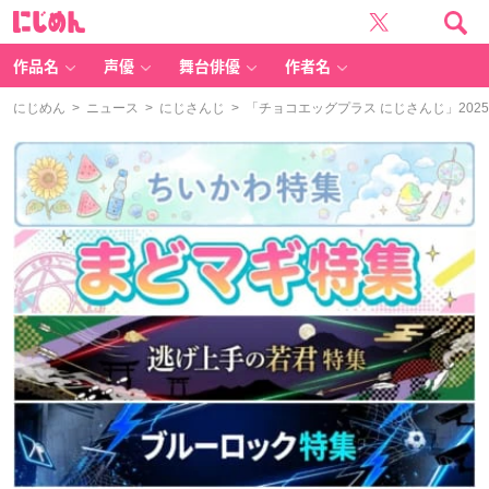
に
じ
め
ん
作品名
声優
舞台俳優
作者名
にじめん
>
ニュース
>
にじさんじ
> 「チョコエッグプラス にじさんじ」20