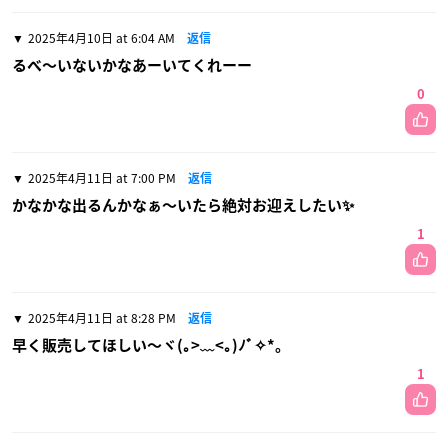
2025年4月10日 at 6:04 AM
返信
るべ〜いないかなあーいてくれーー
0
2025年4月11日 at 7:00 PM
返信
かなかな出るんかなぁ〜いたら絶対お迎えしたい✨️
1
2025年4月11日 at 8:28 PM
返信
早く販売してほしい〜ヾ(｡>﹏<｡)ﾉﾞ✧*。
1