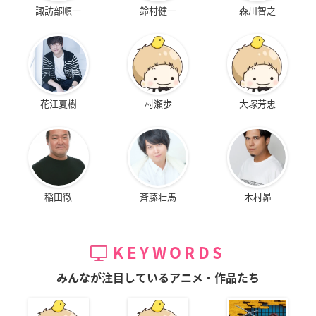
諏訪部順一
鈴村健一
森川智之
花江夏樹
村瀬歩
大塚芳忠
稲田徹
斉藤壮馬
木村昴
KEYWORDS
みんなが注目しているアニメ・作品たち