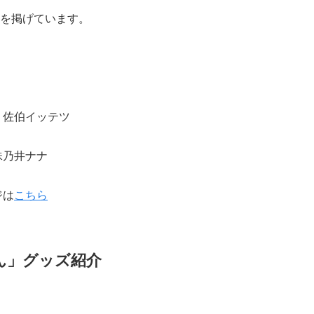
を掲げています。
、佐伯イッテツ
珠乃井ナナ
ジは
こちら
ん」グッズ紹介