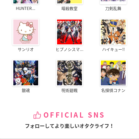
HUNTER...
暗殺教室
刀剣乱舞
サンリオ
ヒプノシスマ...
ハイキュー!!
銀魂
呪術廻戦
名探偵コナン
OFFICIAL SNS
フォローしてより楽しいオタクライフ！