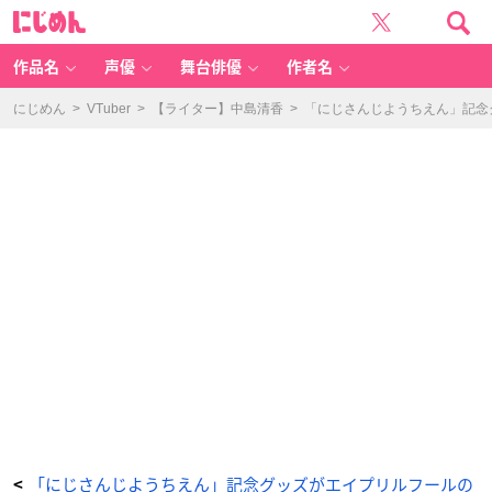
「に
に
じ
じ
さ
め
ん
ん
じ
よ
作品名
声優
舞台俳優
作者名
う
ち
え
ん」
にじめん
>
VTuber
>
【ライター】中島清香
>
「にじさんじようちえん」記念
グ
ッ
ズ
-
ア
ニ
メ
情
報
サ
イ
ト
に
じ
め
ん
「にじさんじようちえん」記念グッズがエイプリルフールの
<