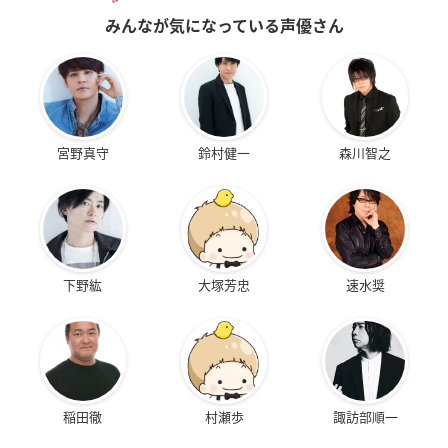
みんなが気になっている声優さん
宮野真守
鈴村健一
森川智之
下野紘
大塚芳忠
速水奨
稲田徹
村瀬歩
諏訪部順一