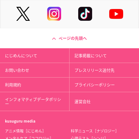
ページの先頭へ
にじめんについて
記事掲載について
お問い合わせ
プレスリリース送付先
利用規約
プライバシーポリシー
インフォマティブデータポリシ
運営会社
ー
kusuguru
media
アニメ情報［にじめん］
科学ニュース［ナゾロジー］
メンタルケア［ココロジー］
心理テスト［シンリ］