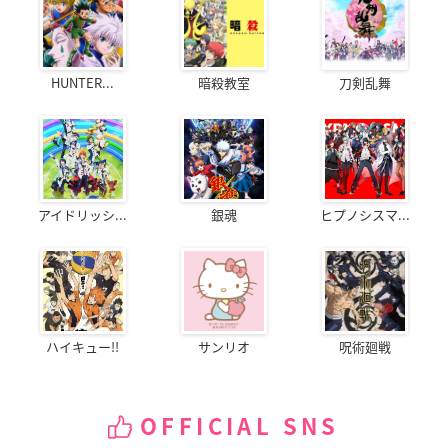
HUNTER...
暗殺教室
刀剣乱舞
アイドリッシ...
銀魂
ヒプノシスマ...
ハイキュー!!
サンリオ
呪術廻戦
OFFICIAL SNS