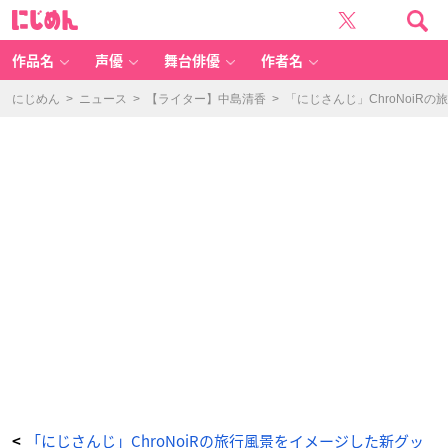
「C
に
hr
じ
o
め
N
ん
oi
R」
作品名
声優
舞台俳優
作者名
新
グ
ッ
ズ
にじめん
>
ニュース
>
【ライター】中島清香
>
「にじさんじ」ChroNoi
「C
hr
o
N
oi
R
Bl
u
e
M
e
m
or
ie
s」
ク
リ
ア
フ
ァ
イ
ル
＆
ス
テ
ッ
カ
ー
シ
ー
ト
-
ア
ニ
「にじさんじ」ChroNoiRの旅行風景をイメージした新グッ
<
メ