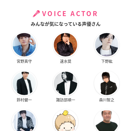
VOICE ACTOR
みんなが気になっている声優さん
宮野真守
速水奨
下野紘
鈴村健一
諏訪部順一
森川智之