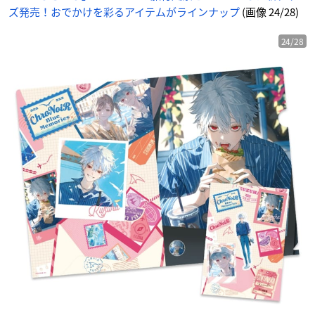
情
ズ発売！おでかけを彩るアイテムがラインナップ
(画像 24/28)
報
サ
イ
ト
に
24/28
じ
め
ん