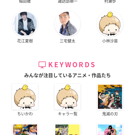
稲田徹
諏訪部順一
村瀬歩
花江夏樹
三宅健太
小林沙苗
KEYWORDS
みんなが注目しているアニメ・作品たち
ちいかわ
キャラ一覧
鬼滅の刃