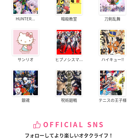
HUNTER...
暗殺教室
刀剣乱舞
サンリオ
ヒプノシスマ...
ハイキュー!!
銀魂
呪術廻戦
テニスの王子様
OFFICIAL SNS
フォローしてより楽しいオタクライフ！