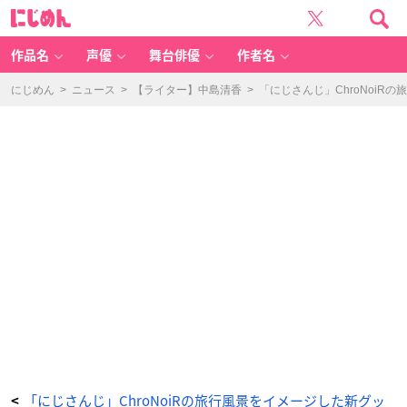
「C
に
hr
じ
o
め
N
ん
oi
R」
作品名
声優
舞台俳優
作者名
新
グ
ッ
ズ
にじめん
>
ニュース
>
【ライター】中島清香
>
「にじさんじ」ChroNoi
「C
hr
o
N
oi
R
Bl
u
e
M
e
m
or
ie
s」
-
ア
ニ
メ
情
報
サ
イ
ト
に
じ
め
ん
「にじさんじ」ChroNoiRの旅行風景をイメージした新グッ
<