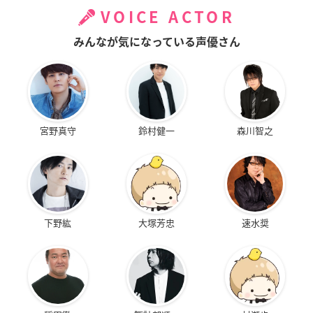
VOICE ACTOR
みんなが気になっている声優さん
宮野真守
鈴村健一
森川智之
下野紘
大塚芳忠
速水奨