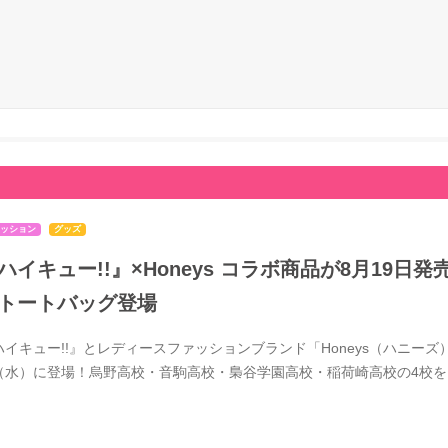
ッション
グッズ
ハイキュー!!』×Honeys コラボ商品が8月19
トートバッグ登場
ハイキュー!!』とレディースファッションブランド「Honeys（ハニーズ）
（水）に登場！烏野高校・音駒高校・梟谷学園高校・稲荷崎高校の4校