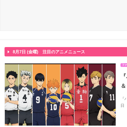
8月7日 (金曜) 注目のアニメニュース
ファ
『
＆
『
日