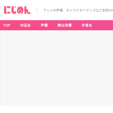
「C
hr
o
アニメや声優、キャラクターグッズなど女性の
N
oi
R」
新
グ
TOP
作品名
声優
舞台俳優
作者名
ッ
ズ
「C
hr
o
N
oi
R
Bl
u
e
M
e
m
or
ie
s」
ア
イ
マ
ス
ク
セ
ッ
ト
-
ア
ニ
メ
情
報
サ
イ
ト
に