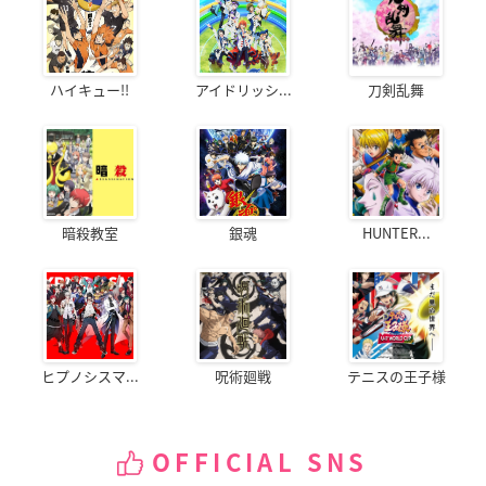
ハイキュー!!
アイドリッシ...
刀剣乱舞
暗殺教室
銀魂
HUNTER...
ヒプノシスマ...
呪術廻戦
テニスの王子様
OFFICIAL SNS