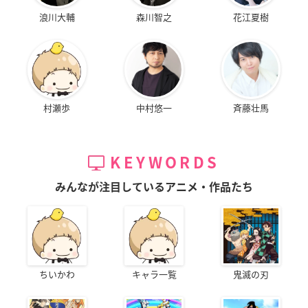
浪川大輔
森川智之
花江夏樹
村瀬歩
中村悠一
斉藤壮馬
KEYWORDS
みんなが注目しているアニメ・作品たち
ちいかわ
キャラ一覧
鬼滅の刃