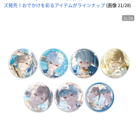
ト
ズ発売！おでかけを彩るアイテムがラインナップ
(画像 21/28)
に
じ
め
ん
21/28