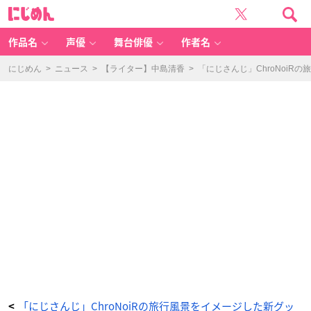
「C
に
hr
じ
o
め
N
ん
oi
R」
作品名
声優
舞台俳優
作者名
新
グ
ッ
ズ
にじめん
>
ニュース
>
【ライター】中島清香
>
「にじさんじ」ChroNoi
「C
hr
o
N
oi
R
Bl
u
e
M
e
m
or
ie
s」
ラ
ン
ダ
ム
オ
ー
ロ
ラ
缶
バ
ッ
ジ
-
ア
ニ
メ
情
報
サ
「にじさんじ」ChroNoiRの旅行風景をイメージした新グッ
<
イ