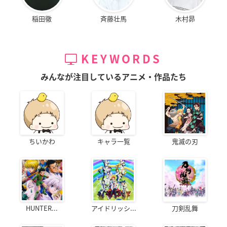
稲田徹
斉藤壮馬
木村昴
KEYWORDS
みんなが注目しているアニメ・作品たち
ちいかわ
キャラ一覧
鬼滅の刃
HUNTER...
アイドリッシ...
刀剣乱舞