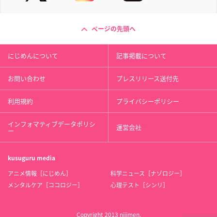
ページの先頭へ
にじめんについて
記事掲載について
お問い合わせ
プレスリリース送付先
利用規約
プライバシーポリシー
インフォマティブデータポリシ
運営会社
ー
kusuguru
media
アニメ情報［にじめん］
科学ニュース［ナゾロジー］
メンタルケア［ココロジー］
心理テスト［シンリ］
Copyright 2013 nijimen.