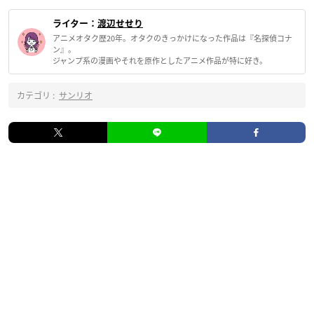
ライター：
渡辺せせり
アニメオタク歴20年。オタクのきっかけになった作品は『名探偵コナ
ン』。
ジャンプ系の漫画やそれを原作としたアニメ作品が特に好き。
カテゴリ :
サンリオ