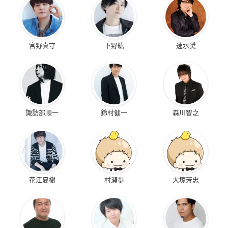
宮野真守
下野紘
速水奨
諏訪部順一
鈴村健一
森川智之
花江夏樹
村瀬歩
大塚芳忠