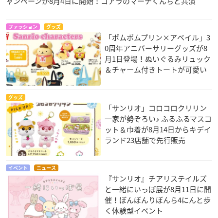
ャンペーンが8月4日に開始！コアラのマーチくんらと共演
ファッション
グッズ
「ポムポムプリン×アベイル」3
0周年アニバーサリーグッズが8
月1日登場！ぬいぐるみリュック
＆チャーム付きトートが可愛い
グッズ
「サンリオ」コロコロクリリン
一家が勢ぞろい♪ ふるふるマスコ
ット＆巾着が8月14日からキデイ
ランド23店舗で先行販売
イベント
ニュース
『サンリオ』チアリステイルズ
と一緒にいっぽ展が8月11日に開
催！ぼんぼんりぼんら4にんと歩
く体験型イベント