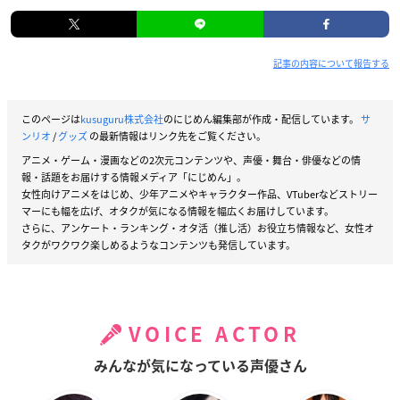
記事の内容について報告する
このページは
kusuguru株式会社
のにじめん編集部が作成・配信しています。
サ
ンリオ
/
グッズ
の最新情報はリンク先をご覧ください。
アニメ・ゲーム・漫画などの2次元コンテンツや、声優・舞台・俳優などの情
報・話題をお届けする情報メディア「にじめん」。
女性向けアニメをはじめ、少年アニメやキャラクター作品、VTuberなどストリー
マーにも幅を広げ、オタクが気になる情報を幅広くお届けしています。
さらに、アンケート・ランキング・オタ活（推し活）お役立ち情報など、女性オ
タクがワクワク楽しめるようなコンテンツも発信しています。
VOICE ACTOR
みんなが気になっている声優さん