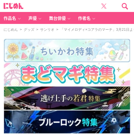
に
じ
め
ん
作品名
声優
舞台俳優
作者名
にじめん
>
グッズ
>
サンリオ
> 「マイメロディ×コアラのマーチ」3月21日