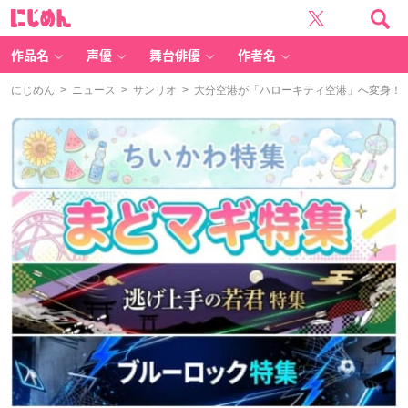
に
じ
め
ん
作品名
声優
舞台俳優
作者名
にじめん
>
ニュース
>
サンリオ
> 大分空港が「ハローキティ空港」へ変身！