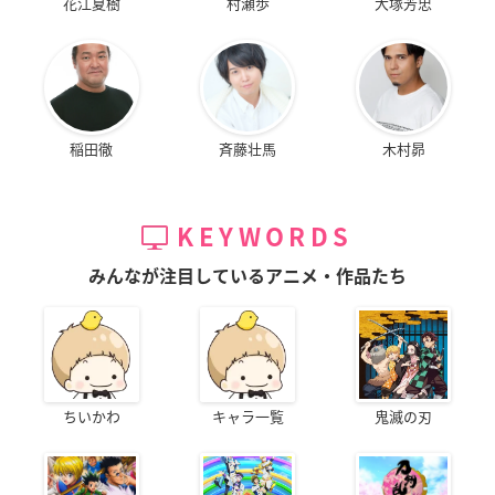
花江夏樹
村瀬歩
大塚芳忠
稲田徹
斉藤壮馬
木村昴
KEYWORDS
みんなが注目しているアニメ・作品たち
ちいかわ
キャラ一覧
鬼滅の刃