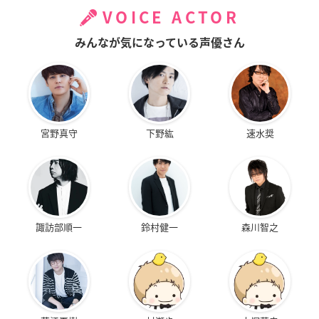
VOICE ACTOR
みんなが気になっている声優さん
宮野真守
下野紘
速水奨
諏訪部順一
鈴村健一
森川智之