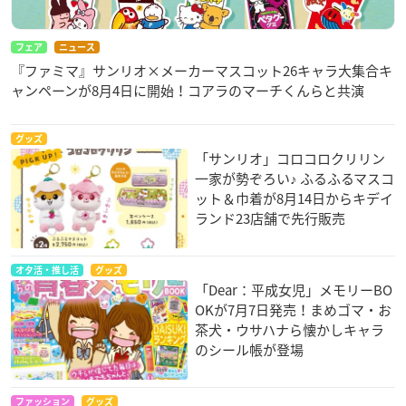
フェア
ニュース
『ファミマ』サンリオ×メーカーマスコット26キャラ大集合キ
ャンペーンが8月4日に開始！コアラのマーチくんらと共演
グッズ
「サンリオ」コロコロクリリン
一家が勢ぞろい♪ ふるふるマスコ
ット＆巾着が8月14日からキデイ
ランド23店舗で先行販売
オタ活・推し活
グッズ
「Dear：平成女児」メモリーBO
OKが7月7日発売！まめゴマ・お
茶犬・ウサハナら懐かしキャラ
のシール帳が登場
ファッション
グッズ