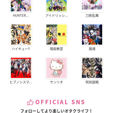
HUNTER...
アイドリッシ...
刀剣乱舞
ハイキュー!!
暗殺教室
銀魂
ヒプノシスマ...
サンリオ
呪術廻戦
OFFICIAL SNS
フォローしてより楽しいオタクライフ！