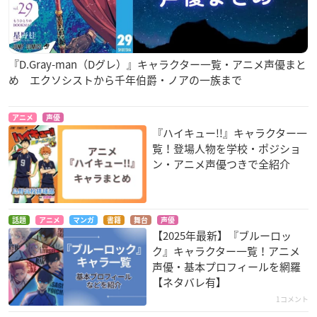
『D.Gray-man（Dグレ）』キャラクター一覧・アニメ声優まと
め エクソシストから千年伯爵・ノアの一族まで
アニメ
声優
『ハイキュー!!』キャラクター一
覧！登場人物を学校・ポジショ
ン・アニメ声優つきで全紹介
話題
アニメ
マンガ
書籍
舞台
声優
【2025年最新】『ブルーロッ
ク』キャラクター一覧！アニメ
声優・基本プロフィールを網羅
【ネタバレ有】
1コメント