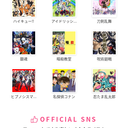
ハイキュー!!
アイドリッシ...
刀剣乱舞
銀魂
暗殺教室
呪術廻戦
ヒプノシスマ...
名探偵コナン
忍たま乱太郎
OFFICIAL SNS