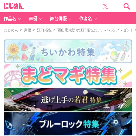
に
じ
め
ん
作品名
声優
舞台俳優
作者名
にじめん
>
声優
>
江口拓也
> 西山宏太朗が江口拓也にアルバムをプレゼント