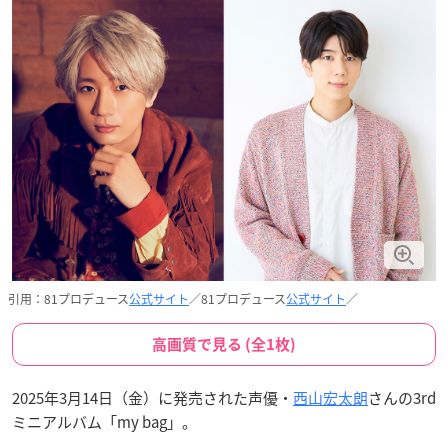
引用：81プロデュース
公式サイト
／81プロデュース
公式サイト
／
高画質で見る (全1枚)
2025年3月14日（金）に発売された声優・
西山宏太朗
さんの3rd
ミニアルバム「my bag」。