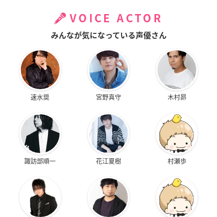
VOICE ACTOR
みんなが気になっている声優さん
速水奨
宮野真守
木村昴
諏訪部順一
花江夏樹
村瀬歩