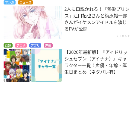
マンガ
ニュース
2人に口説かれる！『熱愛プリン
ス』江口拓也さんと梅原裕一郎
さんがイケメンアイドルを演じ
るPVが公開
2コメント
話題
アニメ
アプリ
声優
【2026年最新版】『アイドリッ
シュセブン（アイナナ）』キャ
ラクター一覧！声優・年齢・誕
生日まとめ【ネタバレ有】