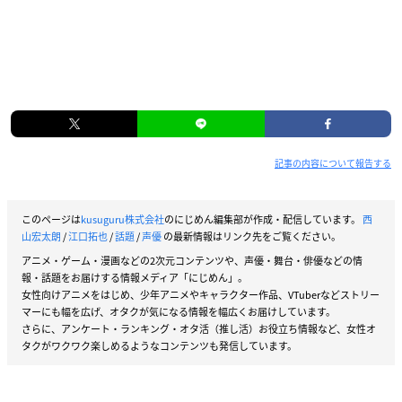
記事の内容について報告する
このページは
kusuguru株式会社
のにじめん編集部が作成・配信しています。
西
山宏太朗
/
江口拓也
/
話題
/
声優
の最新情報はリンク先をご覧ください。
アニメ・ゲーム・漫画などの2次元コンテンツや、声優・舞台・俳優などの情
報・話題をお届けする情報メディア「にじめん」。
女性向けアニメをはじめ、少年アニメやキャラクター作品、VTuberなどストリー
マーにも幅を広げ、オタクが気になる情報を幅広くお届けしています。
さらに、アンケート・ランキング・オタ活（推し活）お役立ち情報など、女性オ
タクがワクワク楽しめるようなコンテンツも発信しています。