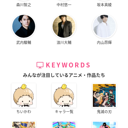
森川智之
中村悠一
坂本真綾
武内駿輔
浪川大輔
内山昂輝
KEYWORDS
みんなが注目しているアニメ・作品たち
ちいかわ
キャラ一覧
鬼滅の刃