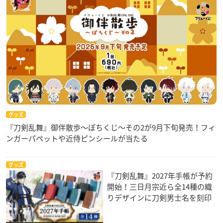
グッズ
『刀剣乱舞』御伴散歩～ぽちくじ～その2が9月下旬発売！フィ
ンガーパペットや近侍ピンシールが当たる
グッズ
『刀剣乱舞』2027年手帳が予約
開始！三日月宗近ら全14種の織
りデザインに刀剣男士名を刻印