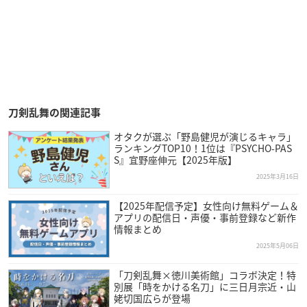
刀剣乱舞の関連記事
オタクが選ぶ「野島健児が演じるキャラ」
ランキングTOP10！1位は『PSYCHO-PAS
S』宜野座伸元【2025年版】
2025年3月16日
【2025年配信予定】女性向け無料ゲーム＆
アプリの配信日・声優・事前登録など新作
情報まとめ
2025年5月06日
「刀剣乱舞×徳川美術館」コラボ決定！特
別展「時をかける名刀」に三日月宗近・山
姥切国広らが登場