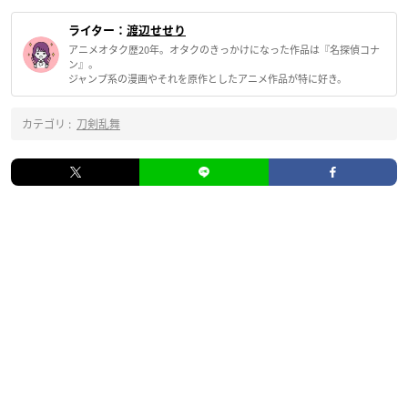
ライター：
渡辺せせり
アニメオタク歴20年。オタクのきっかけになった作品は『名探偵コナ
ン』。
ジャンプ系の漫画やそれを原作としたアニメ作品が特に好き。
カテゴリ :
刀剣乱舞