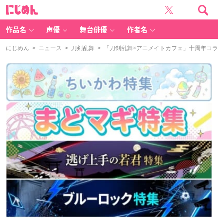
に
じ
め
ん
作品名
声優
舞台俳優
作者名
にじめん
>
ニュース
>
刀剣乱舞
> 「刀剣乱舞×アニメイトカフェ」十周年コ