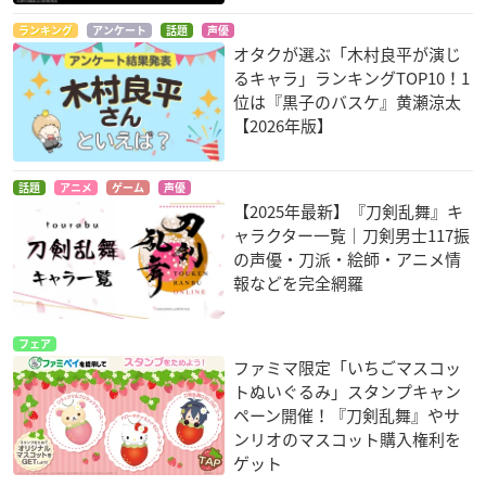
ランキング
アンケート
話題
声優
オタクが選ぶ「木村良平が演じ
るキャラ」ランキングTOP10！1
位は『黒子のバスケ』黄瀬涼太
【2026年版】
話題
アニメ
ゲーム
声優
【2025年最新】『刀剣乱舞』キ
ャラクター一覧｜刀剣男士117振
の声優・刀派・絵師・アニメ情
報などを完全網羅
フェア
ファミマ限定「いちごマスコッ
トぬいぐるみ」スタンプキャン
ペーン開催！『刀剣乱舞』やサ
ンリオのマスコット購入権利を
ゲット