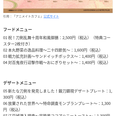
引用：「アニメイトカフェ」
公式サイト
フードメニュー
01 祝！刀剣乱舞十周年和風御膳：2,500円（税込）（特典コー
スター2枚付き）
02 本丸野菜の逸品料理～二十四節気～：1,600円（税込）
03 戦力拡充計画～サンドイッチボックス～：1,400円（税込）
04 対百鬼夜行迎撃作戦～おにぎりセット～：1,400円（税込）
デザートメニュー
05 新たな刀剣を発見しました！鍛刀顕現デザートプレート：1,
300円（税込）
06 放棄された世界へ～特命調査モンブランプレート～：1,300
円（税込）
07 江戸城潜入調査～宝箱風ココアハニートースト～：1,300円