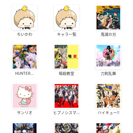
ちいかわ
キャラ一覧
鬼滅の刃
HUNTER...
暗殺教室
刀剣乱舞
サンリオ
ヒプノシスマ...
ハイキュー!!