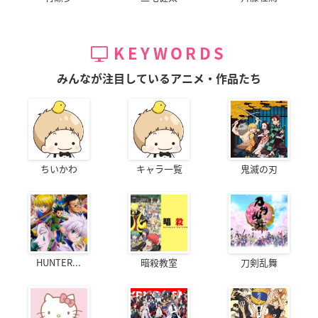
KEYWORDS
みんなが注目しているアニメ・作品たち
ちいかわ
キャラ一覧
鬼滅の刃
HUNTER...
暗殺教室
刀剣乱舞