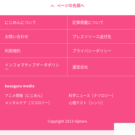
ページの先頭へ
にじめんについて
記事掲載について
お問い合わせ
プレスリリース送付先
利用規約
プライバシーポリシー
インフォマティブデータポリシ
運営会社
ー
kusuguru
media
アニメ情報［にじめん］
科学ニュース［ナゾロジー］
メンタルケア［ココロジー］
心理テスト［シンリ］
Copyright 2013 nijimen.