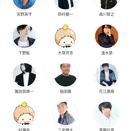
宮野真守
鈴村健一
森川智之
下野紘
大塚芳忠
速水奨
諏訪部順一
稲田徹
花江夏樹
村瀬歩
三宅健太
斉藤壮馬