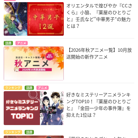
オリエンタルで煌びやか『CCさ
くら』小狼、『薬屋のひとりご
と』壬氏など“中華男子”の魅力
とは？
話題
アニメ
【2026年秋アニメ一覧】10月放
送開始の新作アニメ
ランキング
話題
アニメ
好きなミステリーアニメランキ
ングTOP10！『薬屋のひとりご
と』『金田一少年の事件簿』を
抑えた1位は？
ランキング
話題