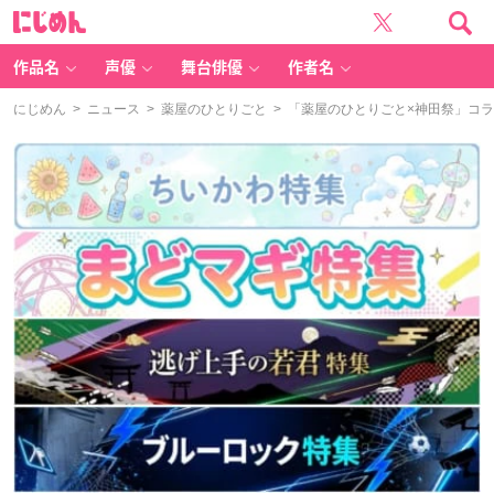
に
じ
め
ん
作品名
声優
舞台俳優
作者名
にじめん
>
ニュース
>
薬屋のひとりごと
> 「薬屋のひとりごと×神田祭」コ