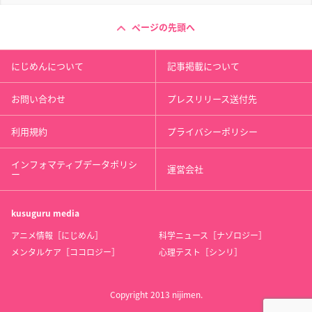
ページの先頭へ
にじめんについて
記事掲載について
お問い合わせ
プレスリリース送付先
利用規約
プライバシーポリシー
インフォマティブデータポリシ
運営会社
ー
kusuguru
media
アニメ情報［にじめん］
科学ニュース［ナゾロジー］
メンタルケア［ココロジー］
心理テスト［シンリ］
Copyright 2013 nijimen.