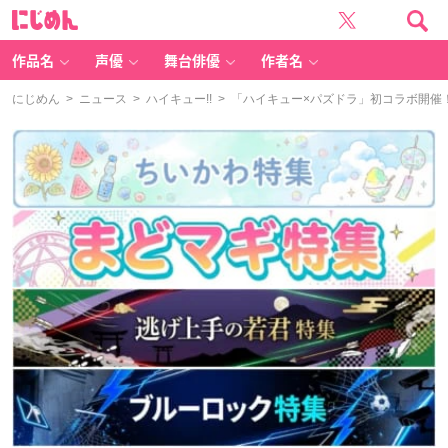
に
じ
め
ん
作品名
声優
舞台俳優
作者名
にじめん
>
ニュース
>
ハイキュー!!
> 「ハイキュー×パズドラ」初コラボ開