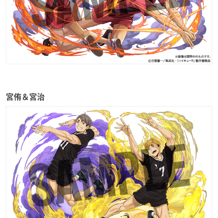
宮侑＆宮治