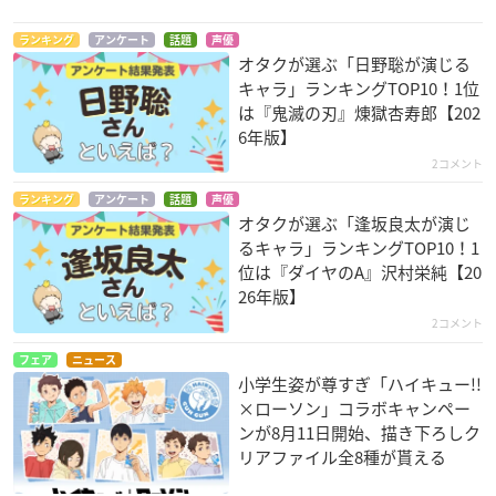
ランキング
アンケート
話題
声優
オタクが選ぶ「日野聡が演じる
キャラ」ランキングTOP10！1位
は『鬼滅の刃』煉󠄁獄杏寿郎【202
6年版】
2コメント
ランキング
アンケート
話題
声優
オタクが選ぶ「逢坂良太が演じ
るキャラ」ランキングTOP10！1
位は『ダイヤのA』沢村栄純【20
26年版】
2コメント
フェア
ニュース
小学生姿が尊すぎ「ハイキュー!!
×ローソン」コラボキャンペー
ンが8月11日開始、描き下ろしク
リアファイル全8種が貰える