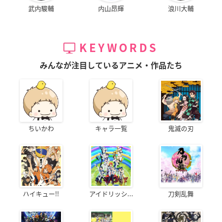
武内駿輔
内山昂輝
浪川大輔
KEYWORDS
みんなが注目しているアニメ・作品たち
ちいかわ
キャラ一覧
鬼滅の刃
ハイキュー!!
アイドリッシ...
刀剣乱舞