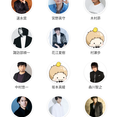
速水奨
宮野真守
木村昴
諏訪部順一
花江夏樹
村瀬歩
中村悠一
坂本真綾
森川智之