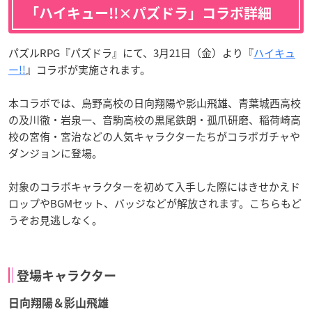
「ハイキュー!!×パズドラ」コラボ詳細
パズルRPG『パズドラ』にて、3月21日（金）より『
ハイキュ
ー!!
』コラボが実施されます。
本コラボでは、烏野高校の日向翔陽や影山飛雄、青葉城西高校
の及川徹・岩泉一、音駒高校の黒尾鉄朗・孤爪研磨、稲荷崎高
校の宮侑・宮治などの人気キャラクターたちがコラボガチャや
ダンジョンに登場。
対象のコラボキャラクターを初めて入手した際にはきせかえド
ロップやBGMセット、バッジなどが解放されます。こちらもど
うぞお見逃しなく。
登場キャラクター
日向翔陽＆影山飛雄