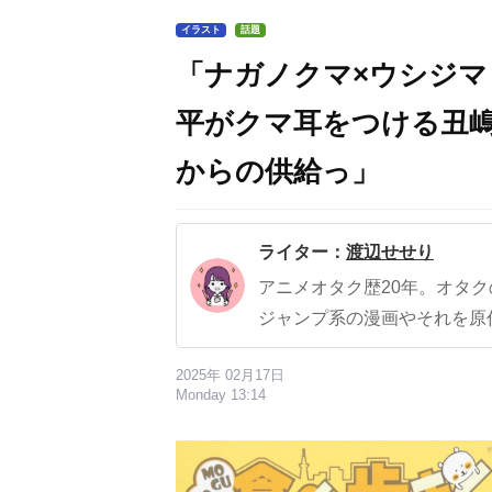
イラスト
話題
「ナガノクマ×ウシジ
平がクマ耳をつける丑
からの供給っ」
ライター：
渡辺せせり
アニメオタク歴20年。オタ
ジャンプ系の漫画やそれを原
2025年 02月17日
Monday 13:14