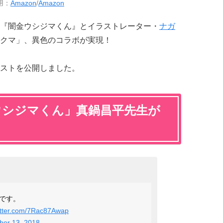
用：
Amazon
/
Amazon
『闇金ウシジマくん』とイラストレーター・
ナガ
クマ」、異色のコラボが実現！
ストを公開しました。
ウシジマくん」真鍋昌平先生が
です。
witter.com/7Rac87Awap
ber 13, 2018