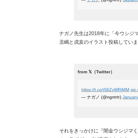
ナガノ先生は2018年に「今ウシ
丑嶋と戌亥のイラスト投稿していま
https://t.co/jS6ZyWRjMM
pic
— ナガノ (@ngntrtr)
January
それをきっかけに『闇金ウシジマく