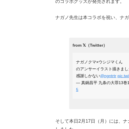
のコラボグッズが発売されます。
ナガノ先生は本コラボを祝い、ナガ
ナガノクマ×ウシジマくん
のアンサーイラスト描きまし
感謝しかない
@ngntrtr
pic.t
— 真鍋昌平 九条の大罪13巻12月
5
そして本日2月17日（月）には、