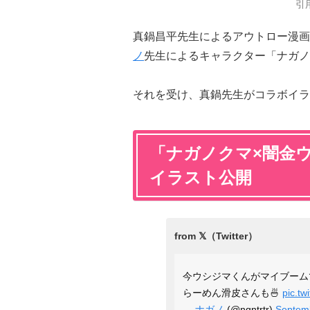
引
真鍋昌平先生によるアウトロー漫画
ノ
先生によるキャラクター「ナガノ
それを受け、真鍋先生がコラボイラ
「ナガノクマ×闇金
イラスト公開
今ウシジマくんがマイブーム
らーめん滑皮さんも🍜
pic.t
—
ナガノ
(@ngntrtr)
Septem