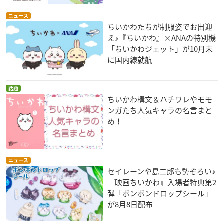
ニュース
ちいかわたちが制服姿でお出迎
え♪『ちいかわ』×ANAの特別機
「ちいかわジェット」が10月末
に国内線就航
話題
ちいかわ構文＆ハチワレやモモ
ンガたち人気キャラの名言まと
め！
ニュース
セイレーンや島二郎も勢ぞろい♪
『映画ちいかわ』入場者特典第2
弾「ボンボンドロップシール」
が8月8日配布