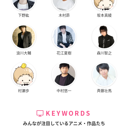
下野紘
木村昴
坂本真綾
浪川大輔
花江夏樹
森川智之
村瀬歩
中村悠一
斉藤壮馬
KEYWORDS
みんなが注目しているアニメ・作品たち