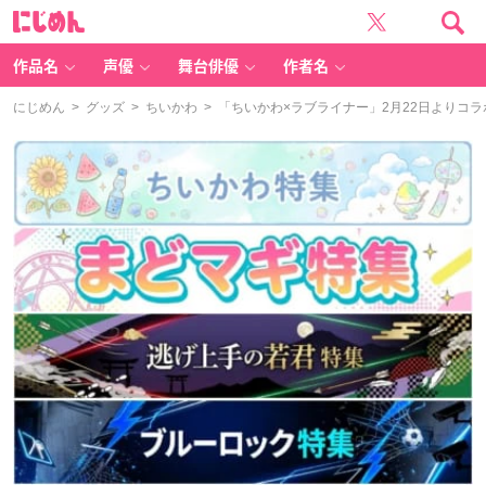
に
じ
め
ん
作品名
声優
舞台俳優
作者名
にじめん
>
グッズ
>
ちいかわ
> 「ちいかわ×ラブライナー」2月22日よりコ