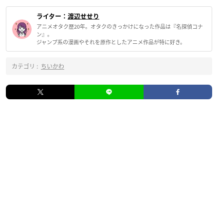
ライター：
渡辺せせり
アニメオタク歴20年。オタクのきっかけになった作品は『名探偵コナ
ン』。
ジャンプ系の漫画やそれを原作としたアニメ作品が特に好き。
カテゴリ :
ちいかわ