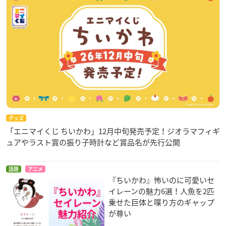
グッズ
「エニマイくじ ちいかわ」12月中旬発売予定！ジオラマフィギ
ュアやラスト賞の振り子時計など賞品名が先行公開
話題
アニメ
『ちいかわ』怖いのに可愛いセ
イレーンの魅力6選！人魚を2匹
乗せた巨体と喋り方のギャップ
が尊い