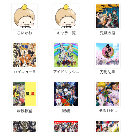
ちいかわ
キャラ一覧
鬼滅の刃
ハイキュー!!
アイドリッシ...
刀剣乱舞
暗殺教室
銀魂
HUNTER...