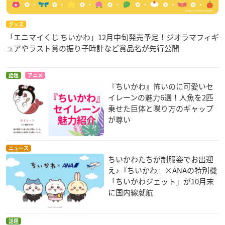
グッズ
「エニマイくじ ちいかわ」12月中旬発売予定！ジオラマフィギ
ュアやラスト賞の振り子時計など賞品名が先行公開
話題
アニメ
『ちいかわ』怖いのに可愛いセ
イレーンの魅力6選！人魚を2匹
乗せた巨体と喋り方のギャップ
が尊い
ニュース
ちいかわたちが制服姿でお出迎
え♪『ちいかわ』×ANAの特別機
「ちいかわジェット」が10月末
に国内線就航
話題