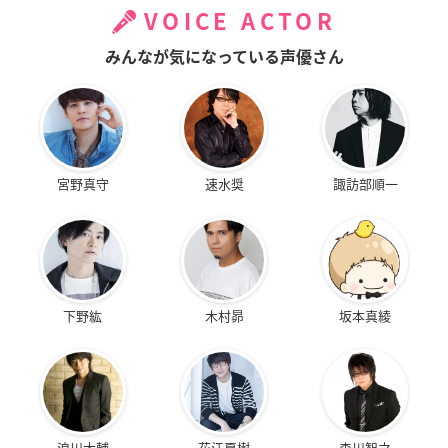
VOICE ACTOR
みんなが気になっている声優さん
宮野真守
速水奨
諏訪部順一
下野紘
木村昴
坂本真綾
浪川大輔
花江夏樹
森川智之