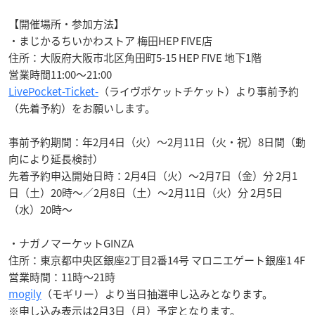
【開催場所・参加方法】
・まじかるちいかわストア 梅田HEP FIVE店
住所：大阪府大阪市北区角田町5-15 HEP FIVE 地下1階
営業時間11:00～21:00
LivePocket-Ticket-
（ライヴポケットチケット）より事前予約
（先着予約）をお願いします。
事前予約期間：年2月4日（火）～2月11日（火・祝）8日間（動
向により延長検討）
先着予約申込開始日時：2月4日（火）～2月7日（金）分 2月1
日（土）20時～／2月8日（土）～2月11日（火）分 2月5日
（水）20時～
・ナガノマーケットGINZA
住所：東京都中央区銀座2丁目2番14号 マロニエゲート銀座1 4F
営業時間：11時～21時
mogily
（モギリー）より当日抽選申し込みとなります。
※申し込み表示は2月3日（月）予定となります。