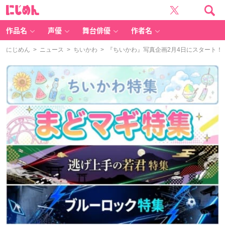
に
じ
め
ん
作品名
声優
舞台俳優
作者名
にじめん
>
ニュース
>
ちいかわ
> 『ちいかわ』写真企画2月4日にスタート！「