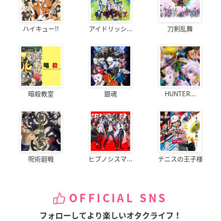
ハイキュー!!
アイドリッシ...
刀剣乱舞
暗殺教室
銀魂
HUNTER...
呪術廻戦
ヒプノシスマ...
テニスの王子様
OFFICIAL SNS
フォローしてより楽しいオタクライフ！