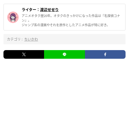
ライター：
渡辺せせり
アニメオタク歴20年。オタクのきっかけになった作品は『名探偵コナ
ン』。
ジャンプ系の漫画やそれを原作としたアニメ作品が特に好き。
カテゴリ :
ちいかわ