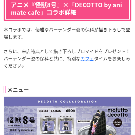
アニメ『怪獣8号』×「DECOTTO by ani
mate cafe」コラボ詳細
本コラボでは、優雅なバーテンダー姿の保科が描き下ろしで登
場します。
さらに、来店特典として描き下ろしブロマイドをプレゼント！
バーテンダー姿の保科と共に、特別な
カフェ
タイムをお楽しみ
ください♪
メニュー