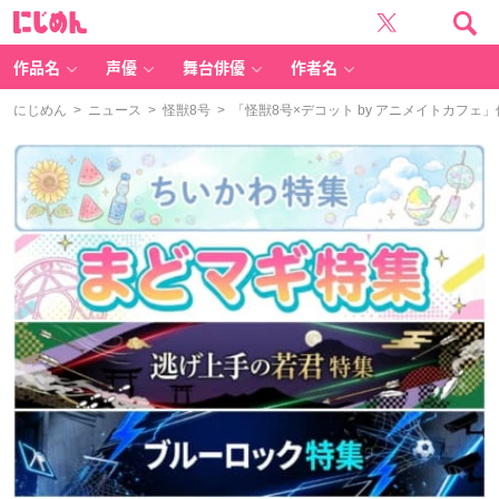
に
じ
め
ん
作品名
声優
舞台俳優
作者名
にじめん
>
ニュース
>
怪獣8号
> 「怪獣8号×デコット by アニメイトカフ