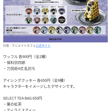
引用：アニメイトカフェ
公式サイト
ワッフル 各900円（全2種）
・保科宗四郎
・刀伐術4式 乱討ち
アイシングクッキー 各650円（全9種）
キャラクターをイメージしたデザインです。
SELECT TEA BAG 650円
・栗の紅茶
・ティラミスティー