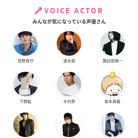
VOICE ACTOR
みんなが気になっている声優さん
宮野真守
速水奨
諏訪部順一
下野紘
木村昴
坂本真綾