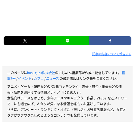
記事の内容について報告する
このページは
kusuguru株式会社
のにじめん編集部が作成・配信しています。
怪
獣8号
/
イベント
/
カフェ
/
ニュース
の最新情報はリンク先をご覧ください。
アニメ・ゲーム・漫画などの2次元コンテンツや、声優・舞台・俳優などの情
報・話題をお届けする情報メディア「にじめん」。
女性向けアニメをはじめ、少年アニメやキャラクター作品、VTuberなどストリー
マーにも幅を広げ、オタクが気になる情報を幅広くお届けしています。
さらに、アンケート・ランキング・オタ活（推し活）お役立ち情報など、女性オ
タクがワクワク楽しめるようなコンテンツも発信しています。