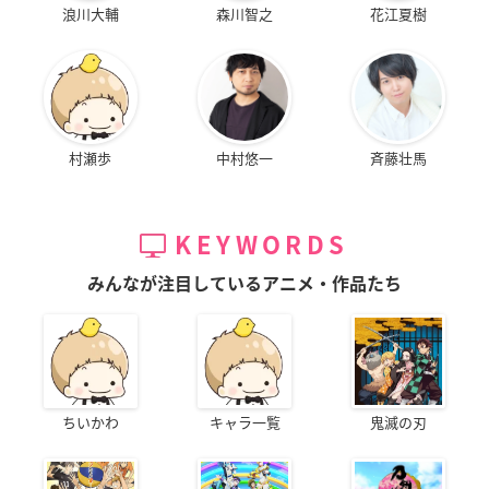
浪川大輔
森川智之
花江夏樹
村瀬歩
中村悠一
斉藤壮馬
KEYWORDS
みんなが注目しているアニメ・作品たち
ちいかわ
キャラ一覧
鬼滅の刃