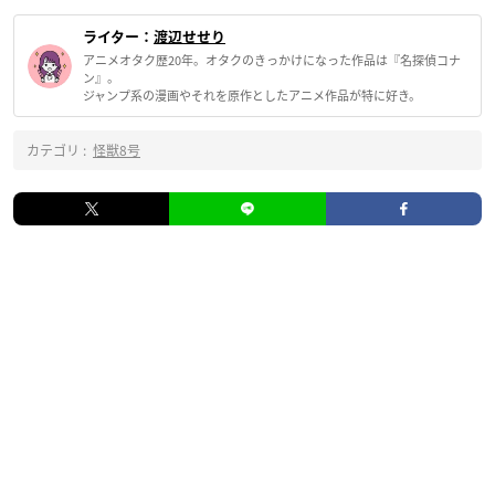
ライター：
渡辺せせり
アニメオタク歴20年。オタクのきっかけになった作品は『名探偵コナ
ン』。
ジャンプ系の漫画やそれを原作としたアニメ作品が特に好き。
カテゴリ :
怪獣8号