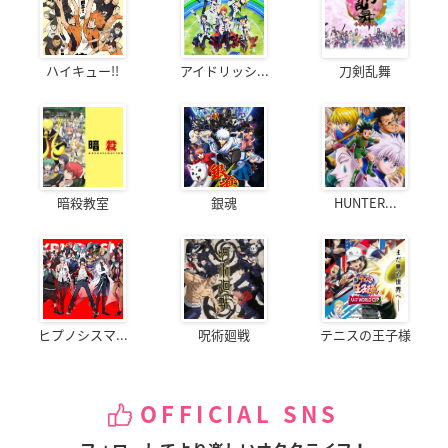
ハイキュー!!
アイドリッシ...
刀剣乱舞
暗殺教室
銀魂
HUNTER...
ヒプノシスマ...
呪術廻戦
テニスの王子様
OFFICIAL SNS