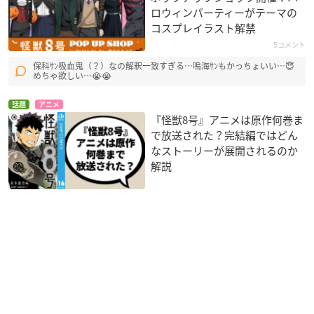
ロウィンパーティーがテーマの
コスプレイラスト解禁
5コメント
保科ｻﾝ吸血鬼（？）なの解釈一致すぎる…鳴海ｻﾝもかっちょいい…😇
めちゃ欲しい…😭😭
話題
アニメ
『怪獣8号』アニメは原作何巻ま
で放送された？完結編ではどん
なストーリーが展開されるのか
解説