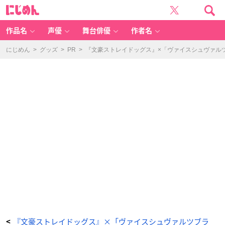
『文
に
豪
じ
ス
め
ト
ん
レ
イ
作品名
声優
舞台俳優
作者名
ド
ッ
グ
ス』
にじめん
>
グッズ
>
PR
>
『文豪ストレイドッグス』×「ヴァイスシュヴァル
×
「ヴ
ァ
イ
ス
シ
ュ
ヴ
ァ
ル
ツ
ブ
ラ
ウ」
フ
ョ
ー
ド
ル・
D
-
ア
ニ
メ
情
報
サ
イ
ト
に
じ
め
ん
『文豪ストレイドッグス』×「ヴァイスシュヴァルツブラ
<