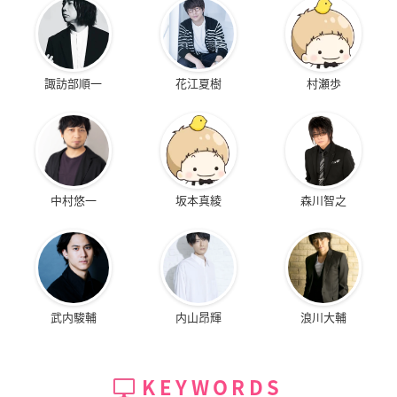
諏訪部順一
花江夏樹
村瀬歩
中村悠一
坂本真綾
森川智之
武内駿輔
内山昂輝
浪川大輔
KEYWORDS