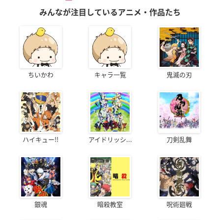
みんなが注目しているアニメ・作品たち
ちいかわ
キャラ一覧
鬼滅の刃
ハイキュー!!
アイドリッシ...
刀剣乱舞
銀魂
暗殺教室
呪術廻戦