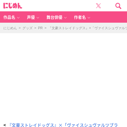
『文
に
豪
じ
ス
め
ト
ん
レ
イ
作品名
声優
舞台俳優
作者名
ド
ッ
グ
ス』
にじめん
>
グッズ
>
PR
>
『文豪ストレイドッグス』×「ヴァイスシュヴァル
×
「ヴ
ァ
イ
ス
シ
ュ
ヴ
ァ
ル
ツ
ブ
ラ
ウ」
中
島
敦
-
ア
ニ
メ
情
報
サ
イ
ト
に
じ
め
ん
『文豪ストレイドッグス』×「ヴァイスシュヴァルツブラ
<