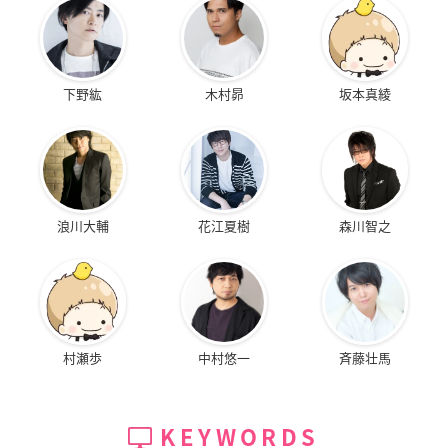
下野紘
木村昴
坂本真綾
浪川大輔
花江夏樹
森川智之
村瀬歩
中村悠一
斉藤壮馬
KEYWORDS