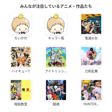
みんなが注目しているアニメ・作品たち
ちいかわ
キャラ一覧
鬼滅の刃
ハイキュー!!
アイドリッシ...
刀剣乱舞
暗殺教室
銀魂
HUNTER...