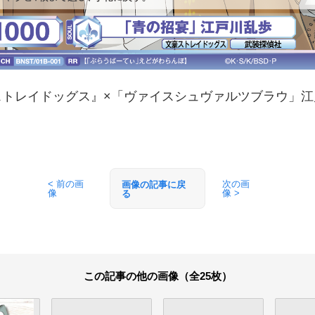
ストレイドッグス』×「ヴァイスシュヴァルツブラウ」江
< 前の画
次の画
画像の記事に戻
像
像 >
る
この記事の他の画像（全25枚）