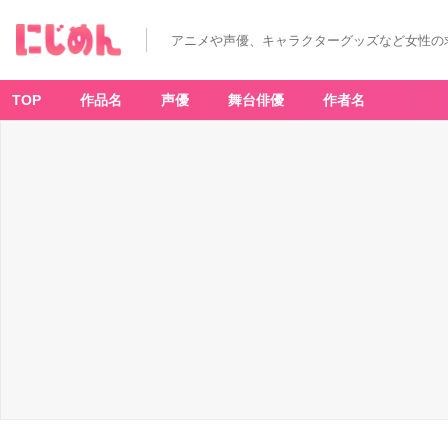
『文
豪
ス
アニメや声優、キャラクターグッズなど女性の
ト
レ
イ
ド
ッ
TOP
作品名
声優
舞台俳優
作者名
グ
ス』
×
「ヴ
ァ
イ
ス
シ
ュ
ヴ
ァ
ル
ツ
ブ
ラ
ウ」
江
戸
川
乱
歩
-
ア
ニ
メ
情
報
サ
イ
ト
に
じ
め
ん