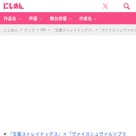
『文
に
豪
じ
ス
め
ト
ん
レ
イ
作品名
声優
舞台俳優
作者名
ド
ッ
グ
ス』
にじめん
>
グッズ
>
PR
>
『文豪ストレイドッグス』×「ヴァイスシュヴァル
×
「ヴ
ァ
イ
ス
シ
ュ
ヴ
ァ
ル
ツ
ブ
ラ
ウ」
太
宰
治
-
ア
ニ
メ
情
報
サ
イ
ト
に
じ
め
ん
『文豪ストレイドッグス』×「ヴァイスシュヴァルツブラ
<