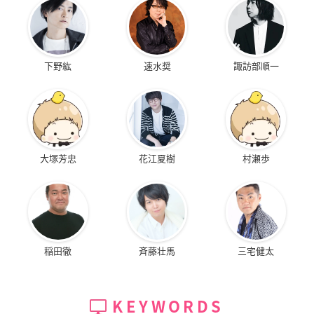
下野紘
速水奨
諏訪部順一
大塚芳忠
花江夏樹
村瀬歩
稲田徹
斉藤壮馬
三宅健太
KEYWORDS