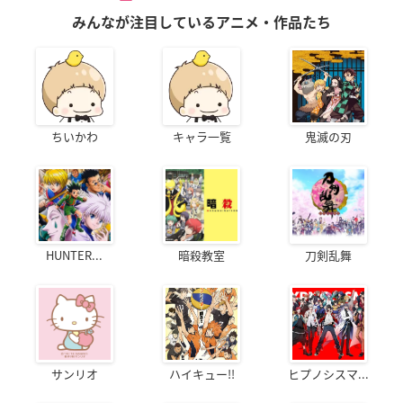
みんなが注目しているアニメ・作品たち
ちいかわ
キャラ一覧
鬼滅の刃
HUNTER...
暗殺教室
刀剣乱舞
サンリオ
ハイキュー!!
ヒプノシスマ...