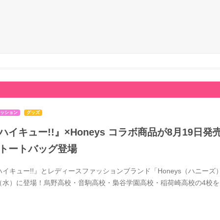
ッション
グッズ
ハイキュー!!』×Honeys コラボ商品が8月19
トートバッグ登場
ハイキュー!!』とレディースファッションブランド「Honeys（ハニーズ）
（水）に登場！烏野高校・音駒高校・梟谷学園高校・稲荷崎高校の4校