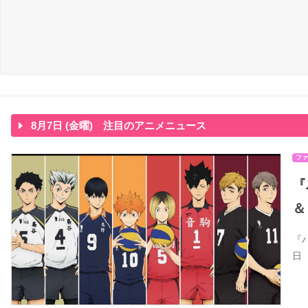
8月7日 (金曜) 注目のアニメニュース
ファ
『
＆
『
日