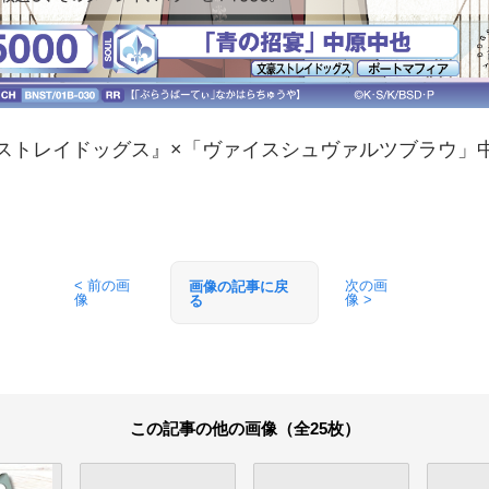
ストレイドッグス』×「ヴァイスシュヴァルツブラウ」
< 前の画
次の画
画像の記事に戻
像
像 >
る
この記事の他の画像（全25枚）