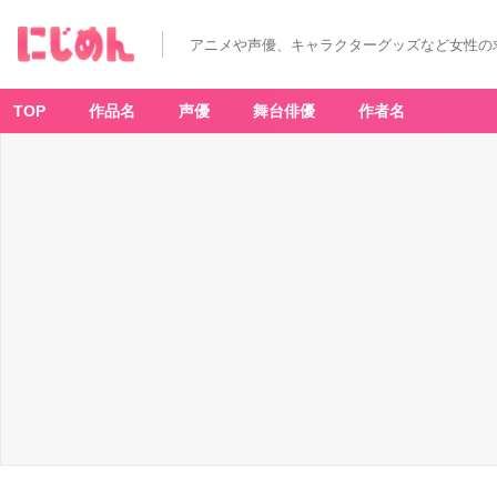
『文
豪
ス
アニメや声優、キャラクターグッズなど女性の
ト
レ
イ
ド
ッ
TOP
作品名
声優
舞台俳優
作者名
グ
ス』
×
「ヴ
ァ
イ
ス
シ
ュ
ヴ
ァ
ル
ツ
ブ
ラ
ウ」
中
原
中
也
-
ア
ニ
メ
情
報
サ
イ
ト
に
じ
め
ん