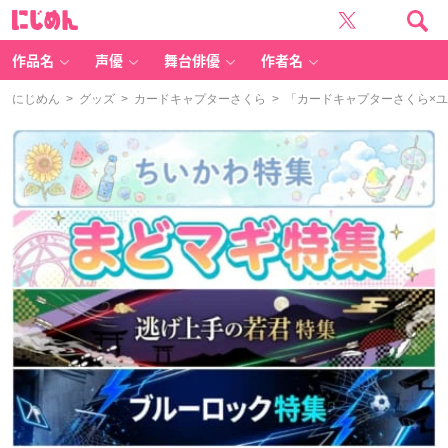
に
じ
め
ん
作品名
声優
舞台俳優
作者名
にじめん
>
グッズ
>
カードキャプターさくら
> 「カードキャプターさくら×