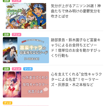
話題
アニメ
気分が上がるアニソン26選！神
曲たちで休み明けの憂鬱気分を
吹きとばせ
話題
アニメ
跡部景吾・鈴木園子など富豪キ
ャラによるお金持ちエピソー
ド！億単位のお金を動かすびっ
くり行動も
話題
アニメ
マンガ
心を支えてくれる“女性キャラク
ターによる名言”！セーラマー
ズ・灰原哀・木之本桜など
グッズ