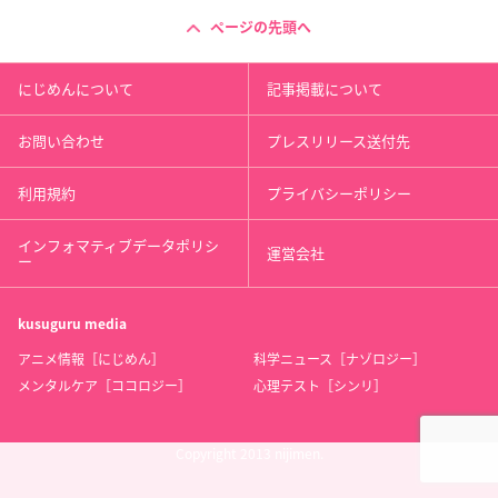
ページの先頭へ
にじめんについて
記事掲載について
お問い合わせ
プレスリリース送付先
利用規約
プライバシーポリシー
インフォマティブデータポリシ
運営会社
ー
kusuguru
media
アニメ情報［にじめん］
科学ニュース［ナゾロジー］
メンタルケア［ココロジー］
心理テスト［シンリ］
Copyright 2013 nijimen.