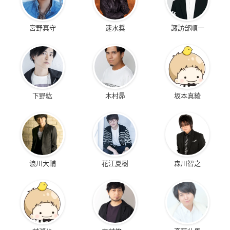
宮野真守
速水奨
諏訪部順一
下野紘
木村昴
坂本真綾
浪川大輔
花江夏樹
森川智之