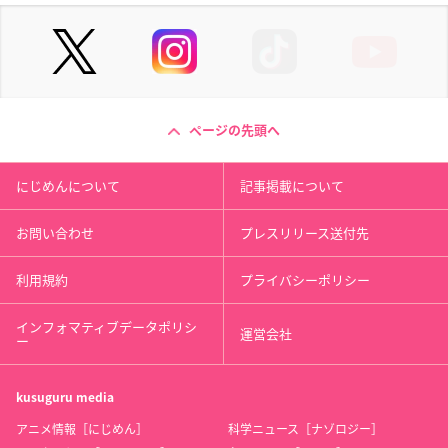
ページの先頭へ
にじめんについて
記事掲載について
お問い合わせ
プレスリリース送付先
利用規約
プライバシーポリシー
インフォマティブデータポリシ
運営会社
ー
kusuguru
media
アニメ情報［にじめん］
科学ニュース［ナゾロジー］