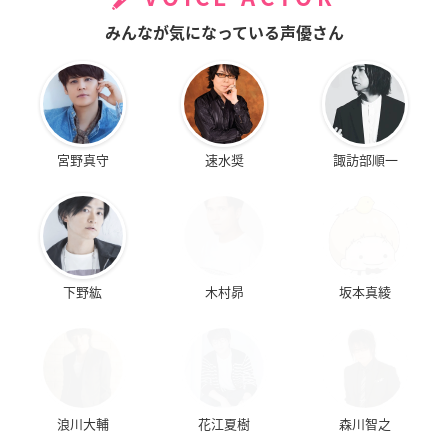
みんなが気になっている声優さん
宮野真守
速水奨
諏訪部順一
下野紘
木村昴
坂本真綾
浪川大輔
花江夏樹
森川智之