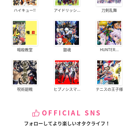
ハイキュー!!
アイドリッシ...
刀剣乱舞
暗殺教室
銀魂
HUNTER...
呪術廻戦
ヒプノシスマ...
テニスの王子様
OFFICIAL SNS
フォローしてより楽しいオタクライフ！