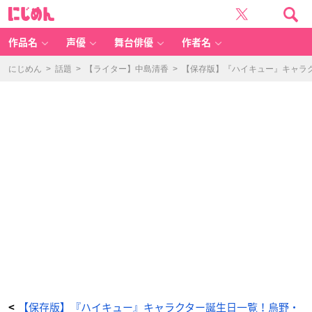
赤
に
葦
じ
京
め
治
ん
（あ
か
作品名
声優
舞台俳優
作者名
あ
し
け
い
にじめん
>
話題
>
【ライター】中島清香
>
【保存版】『ハイキュー』キャラ
じ）
-
ア
ニ
メ
情
報
サ
イ
ト
に
じ
め
ん
【保存版】『ハイキュー』キャラクター誕生日一覧！烏野・
<