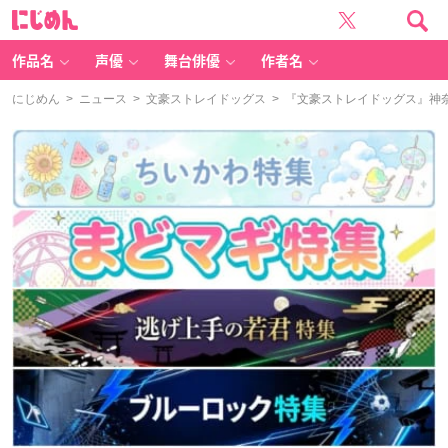
に
じ
め
ん
作品名
声優
舞台俳優
作者名
にじめん
>
ニュース
>
文豪ストレイドッグス
> 『文豪ストレイドッグス』神