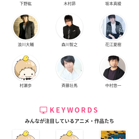
下野紘
木村昴
坂本真綾
浪川大輔
森川智之
花江夏樹
村瀬歩
斉藤壮馬
中村悠一
KEYWORDS
みんなが注目しているアニメ・作品たち