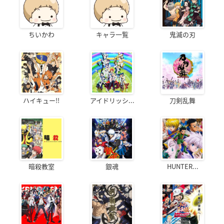
ちいかわ
キャラ一覧
鬼滅の刃
ハイキュー!!
アイドリッシ...
刀剣乱舞
暗殺教室
銀魂
HUNTER...