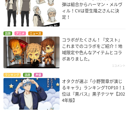
弾は組合からハーマン・メルヴ
ィル！CVは菅生隆之さんに決
定！
話題
アニメ
ニュース
コラボがたくさん！『文スト』
これまでのコラボをご紹介！地
域限定や色んなアイテムとコラ
ボありました。
1コメント
ランキング
話題
声優
オタクが選ぶ「小野賢章が演じ
るキャラ」ランキングTOP10！1
位は『黒バス』黒子テツヤ【202
4年版】