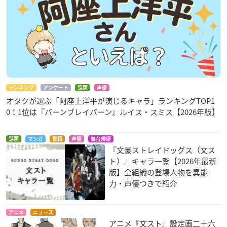
ランキング
アンケート
話題
声優
オタクが選ぶ「阿座上洋平が演じるキャラ」ランキングTOP1
0！1位は『バーンブレイバーン』ルイス・スミス【2026年版】
話題
マンガ
書籍
声優
舞台俳優
『文豪ストレイドッグス（文ス
ト）』キャラ一覧【2026年最新
版】全組織の登場人物を異能
力・声優つきで紹介
アニメ
ニュース
アニメ『文スト』設定画二十六