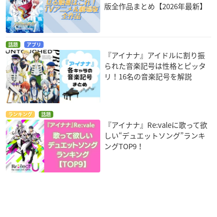
版全作品まとめ【2026年最新】
話題
アプリ
『アイナナ』アイドルに割り振
られた音楽記号は性格とピッタ
リ！16名の音楽記号を解説
ランキング
話題
『アイナナ』Re:valeに歌って欲
しい“デュエットソング”ランキ
ングTOP9！