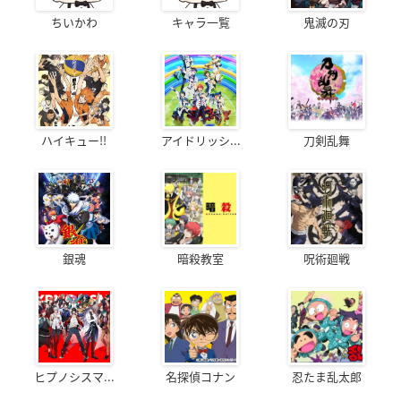
ちいかわ
キャラ一覧
鬼滅の刃
ハイキュー!!
アイドリッシ...
刀剣乱舞
銀魂
暗殺教室
呪術廻戦
ヒプノシスマ...
名探偵コナン
忍たま乱太郎