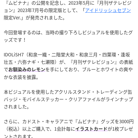
『ムビナナ』の公開を記念し、2023年5月に『月刊ザテレビジ
ョン』2023年7月号の限定版として、「
アイドリッシュセブン
限定Ver.」が発売されました。
今回登場するのは、当時の撮り下ろしビジュアルを使用したグ
ッズです！
IDOLiSH7（和泉一織・二階堂大和・和泉三月・四葉環・逢坂
壮五・六弥ナギ・七瀬陸）が、『月刊ザテレビジョン』の表紙
で
を手にしており、ブルーとホワイトの爽や
お馴染みのレモン
かな衣装を披露。
本ビジュアルを使用したアクリルスタンド・トレーディング缶
バッジ・モバイルステッカー・クリアファイルがラインナップ
されました。
さらに、カドスト・キャラアニで『ムビナナ』グッズを3000円
（税込）以上ご購入で、1会計毎に
が1枚プレゼ
イラストカード
ントされます。