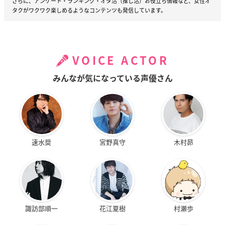
さらに、アンケート・ランキング・オタ活（推し活）お役立ち情報など、女性オ
タクがワクワク楽しめるようなコンテンツも発信しています。
VOICE ACTOR
みんなが気になっている声優さん
速水奨
宮野真守
木村昴
諏訪部順一
花江夏樹
村瀬歩