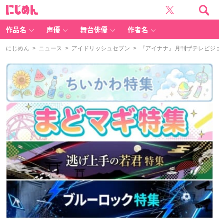
に
じ
め
ん
作品名
声優
舞台俳優
作者名
にじめん
>
ニュース
>
アイドリッシュセブン
> 『アイナナ』月刊ザテレビジョ