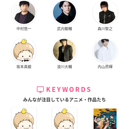
中村悠一
武内駿輔
森川智之
坂本真綾
浪川大輔
内山昂輝
KEYWORDS
みんなが注目しているアニメ・作品たち