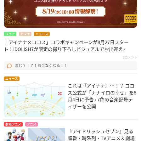
フェア
カフェ
ニュース
「アイナナ×ココス」コラボキャンペーンが8月27日スター
ト！IDOLiSH7が限定の撮り下ろしビジュアルでお出迎え♪
3コメント
まじ？！？！お金なくなる！！
ニュース
これは『アイナナ』…！？ ココ
ス公式が「ナナイロの幸せ」を8
月4日に予告♪ 7色の音楽記号テ
ィザーを公開
劇場アニメ
アニメ
『アイドリッシュセブン』見る
順番・時系列・TVアニメ＆劇場