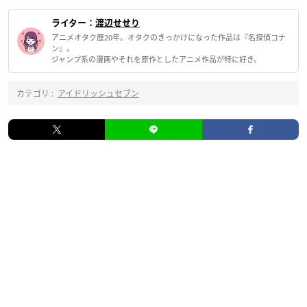
ライター：
渡辺せせり
アニメオタク歴20年。オタクのきっかけになった作品は『名探偵コナ
ン』。
ジャンプ系の漫画やそれを原作としたアニメ作品が特に好き。
カテゴリ :
アイドリッシュセブン