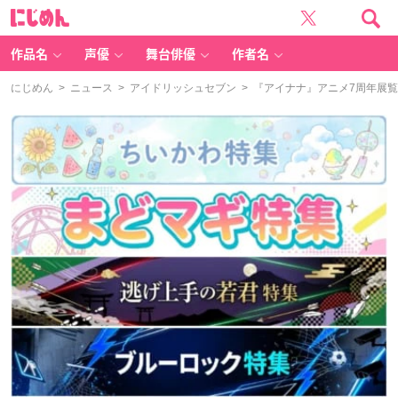
に
じ
め
ん
作品名
声優
舞台俳優
作者名
にじめん
>
ニュース
>
アイドリッシュセブン
> 『アイナナ』アニメ7周年展