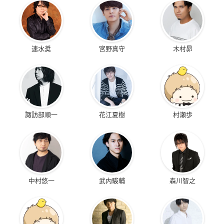
速水奨
宮野真守
木村昴
諏訪部順一
花江夏樹
村瀬歩
中村悠一
武内駿輔
森川智之