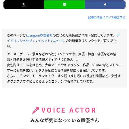
記事の内容について報告する
このページは
kusuguru株式会社
のにじめん編集部が作成・配信しています。
ア
イドリッシュセブン
/
イベント
/
ニュース
の最新情報はリンク先をご覧くださ
い。
アニメ・ゲーム・漫画などの2次元コンテンツや、声優・舞台・俳優などの情
報・話題をお届けする情報メディア「にじめん」。
女性向けアニメをはじめ、少年アニメやキャラクター作品、VTuberなどストリー
マーにも幅を広げ、オタクが気になる情報を幅広くお届けしています。
さらに、アンケート・ランキング・オタ活（推し活）お役立ち情報など、女性オ
タクがワクワク楽しめるようなコンテンツも発信しています。
VOICE ACTOR
みんなが気になっている声優さん