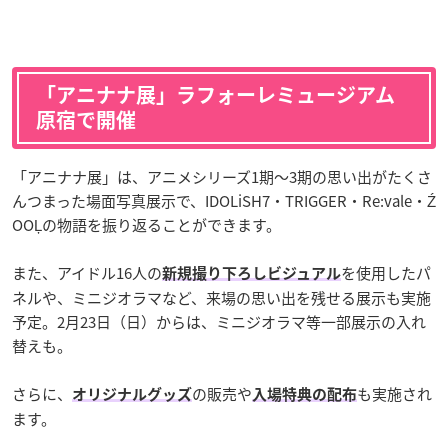
「アニナナ展」ラフォーレミュージアム
原宿で開催
「アニナナ展」は、アニメシリーズ1期～3期の思い出がたくさ
んつまった場面写真展示で、IDOLiSH7・TRIGGER・Re:vale・Ź
OOĻの物語を振り返ることができます。
また、アイドル16人の
を使用したパ
新規撮り下ろしビジュアル
ネルや、ミニジオラマなど、来場の思い出を残せる展示も実施
予定。2月23日（日）からは、ミニジオラマ等一部展示の入れ
替えも。
さらに、
の販売や
も実施され
オリジナルグッズ
入場特典の配布
ます。