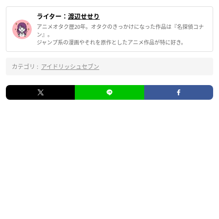
ライター：
渡辺せせり
アニメオタク歴20年。オタクのきっかけになった作品は『名探偵コナ
ン』。
ジャンプ系の漫画やそれを原作としたアニメ作品が特に好き。
カテゴリ :
アイドリッシュセブン