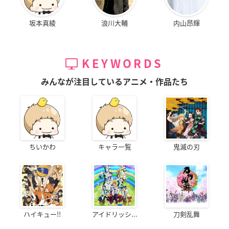
坂本真綾
浪川大輔
内山昂輝
KEYWORDS
みんなが注目しているアニメ・作品たち
ちいかわ
キャラ一覧
鬼滅の刃
ハイキュー!!
アイドリッシ...
刀剣乱舞