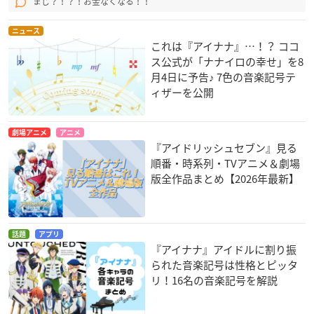
まじ？！？！お金なくなる！！
ニュース
これは『アイナナ』…！？ ココ
ス公式が「ナナイロの幸せ」を8
月4日に予告♪ 7色の音楽記号テ
ィザーを公開
劇場アニメ
アニメ
『アイドリッシュセブン』見る
順番・時系列・TVアニメ＆劇場
版全作品まとめ【2026年最新】
話題
アプリ
『アイナナ』アイドルに割り振
られた音楽記号は性格とピッタ
リ！16名の音楽記号を解説