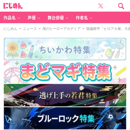
に
じ
め
ん
作品名
声優
舞台俳優
作者名
にじめん
>
ニュース
>
僕のヒーローアカデミア
> 堀越耕平「ヒロアカ展」大