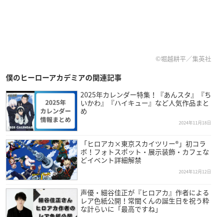
©堀越耕平／集英社
僕のヒーローアカデミアの関連記事
2025年カレンダー特集！『あんスタ』『ち
いかわ』『ハイキュー』など人気作品まと
め
2024年11月18日
「ヒロアカ×東京スカイツリー®」初コラ
ボ！フォトスポット・展示装飾・カフェな
どイベント詳細解禁
2024年12月12日
声優・細谷佳正が『ヒロアカ』作者による
レア色紙公開！常闇くんの誕生日を祝う粋
な計らいに「最高ですね」