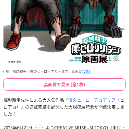
引用：堀越耕平『僕のヒーローアカデミア』原画展
公式X
高画質で見る (全1枚)
堀越耕平先生による大人気作品『
僕のヒーローアカデミア
（ヒ
ロアカ）』の連載完結を記念した大規模展覧会が開催決定しま
した！
2025年6月21日（土）よりCREATIVE MUSEUM TOKYO（東京・