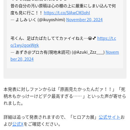
昔の自分の汚い原稿は心の棚の上に厳重にしまい込んで何
度も見に行こ！！
https://t.co/SIAwCM3ohI
— よしみ いく (@ikuyoshimi)
November 20, 2024
弔くん、足ばたばたしててカァイイねえ…😭💕
https://t.c
o/1wyJqoxWgk
— あずき@プロカ有(現地未読可) (@Azuki_Zzz___)
Novem
ber 20, 2024
本発表に対しファンからは「原画見たかったんだァ！！」「死
柄木もかっけーけどデク最高すぎる…… 」といった声が寄せら
れました。
詳細は追って発表されますので、「ヒロアカ展」
公式サイト
お
よび
公式X
をご確認ください。