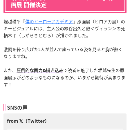
画展 開催決定
堀越耕平『
僕のヒーローアカデミア
』原画展（ヒロアカ展）の
キービジュアルには、主人公の緑谷出久と敵＜ヴィラン＞の死
柄木弔（しがらきとむら）が描かれました。
激闘を繰り広げた2人が並んで座っている姿を見ると胸が熱く
なりますね。
また、
で読者を魅了した堀越先生の原
圧倒的な画力&描き込み
画展示がどのようなものになるのか、いまから期待が高まりま
す！
SNSの声