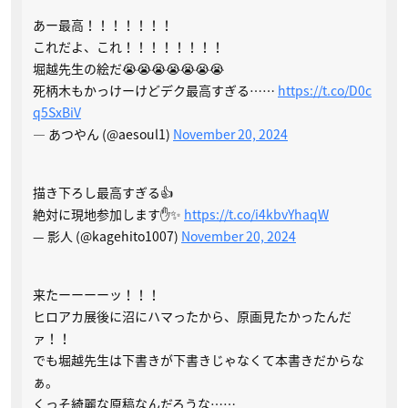
あー最高！！！！！！！
これだよ、これ！！！！！！！！
堀越先生の絵だ😭😭😭😭😭😭😭
死柄木もかっけーけどデク最高すぎる……
https://t.co/D0c
q5SxBiV
— あつやん (@aesoul1)
November 20, 2024
描き下ろし最高すぎる👍
絶対に現地参加します✋✨
https://t.co/i4kbvYhaqW
— 影人 (@kagehito1007)
November 20, 2024
来たーーーーッ！！！
ヒロアカ展後に沼にハマったから、原画見たかったんだ
ァ！！
でも堀越先生は下書きが下書きじゃなくて本書きだからな
ぁ。
くっそ綺麗な原稿なんだろうな……