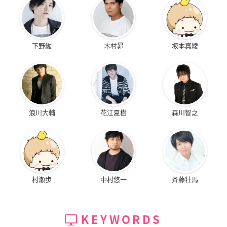
下野紘
木村昴
坂本真綾
浪川大輔
花江夏樹
森川智之
村瀬歩
中村悠一
斉藤壮馬
KEYWORDS