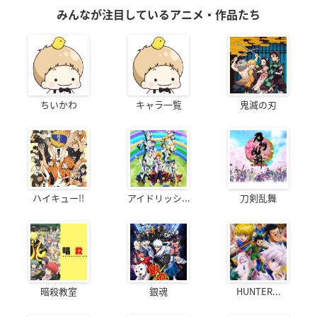
みんなが注目しているアニメ・作品たち
ちいかわ
キャラ一覧
鬼滅の刃
ハイキュー!!
アイドリッシ...
刀剣乱舞
暗殺教室
銀魂
HUNTER...