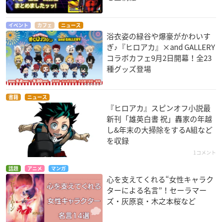
イベント
カフェ
ニュース
浴衣姿の緑谷や爆豪がかわいす
ぎ♪『ヒロアカ』×and GALLERY
コラボカフェ9月2日開幕！全23
種グッズ登場
書籍
ニュース
『ヒロアカ』スピンオフ小説最
新刊「雄英白書 祝」轟家の年越
し&年末の大掃除をするA組など
を収録
1コメント
話題
アニメ
マンガ
心を支えてくれる“女性キャラク
ターによる名言”！セーラマー
ズ・灰原哀・木之本桜など