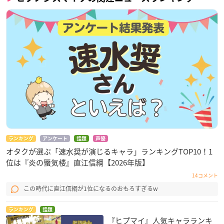
ランキング
アンケート
話題
声優
オタクが選ぶ「速水奨が演じるキャラ」ランキングTOP10！1
位は『炎の蜃気楼』直江信綱【2026年版】
14コメント
この時代に直江信綱が1位になるのおもろすぎるw
ランキング
話題
『ヒプマイ』人気キャラランキ