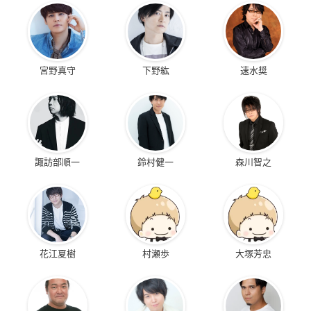
宮野真守
下野紘
速水奨
諏訪部順一
鈴村健一
森川智之
花江夏樹
村瀬歩
大塚芳忠