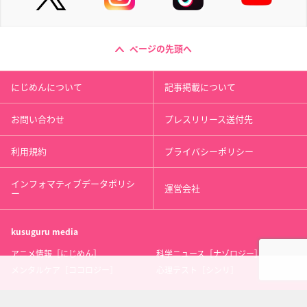
ページの先頭へ
にじめんについて
記事掲載について
お問い合わせ
プレスリリース送付先
利用規約
プライバシーポリシー
インフォマティブデータポリシ
運営会社
ー
kusuguru
media
アニメ情報［にじめん］
科学ニュース［ナゾロジー］
メンタルケア［ココロジー］
心理テスト［シンリ］