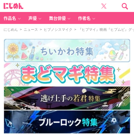
に
じ
め
ん
作品名
声優
舞台俳優
作者名
にじめん
>
ニュース
>
ヒプノシスマイク
> 『ヒプマイ』映画『ヒプムビ』グ