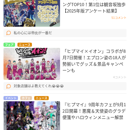
ングTOP10！第1位は観音坂独歩
【2025年版アンケート結果】
51コメント
私の心には帝统が一番だ
フェア
ニュース
「ヒプマイ×イオン」コラボが8
月7日開催！エプロン姿の18人が
勢揃いでグッズ＆景品キャンペ
ーンも
4コメント
対象店舗はよ教えてくれ😭😭😭
イベント
カフェ
ニュース
『ヒプマイ』9周年カフェが9月1
2日開幕！悪魔＆天使姿のグラデ
便箋やハロウィンメニュー解禁