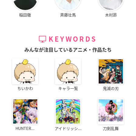
稲田徹
斉藤壮馬
木村昴
KEYWORDS
みんなが注目しているアニメ・作品たち
ちいかわ
キャラ一覧
鬼滅の刃
HUNTER...
アイドリッシ...
刀剣乱舞