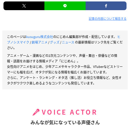
記事の内容について報告する
このページは
kusuguru株式会社
のにじめん編集部が作成・配信しています。
ヒ
プノシスマイク
/
劇場アニメ
/
グッズ
/
ニュース
の最新情報はリンク先をご覧くだ
さい。
アニメ・ゲーム・漫画などの2次元コンテンツや、声優・舞台・俳優などの情
報・話題をお届けする情報メディア「にじめん」。
女性向けアニメをはじめ、少年アニメやキャラクター作品、VTuberなどストリー
マーにも幅を広げ、オタクが気になる情報を幅広くお届けしています。
さらに、アンケート・ランキング・オタ活（推し活）お役立ち情報など、女性オ
タクがワクワク楽しめるようなコンテンツも発信しています。
VOICE ACTOR
みんなが気になっている声優さん