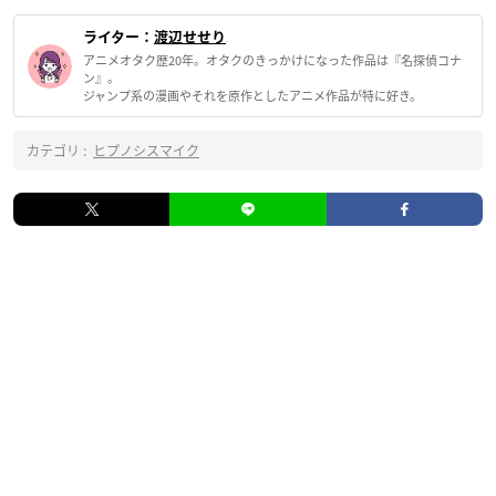
ライター：
渡辺せせり
アニメオタク歴20年。オタクのきっかけになった作品は『名探偵コナ
ン』。
ジャンプ系の漫画やそれを原作としたアニメ作品が特に好き。
カテゴリ :
ヒプノシスマイク