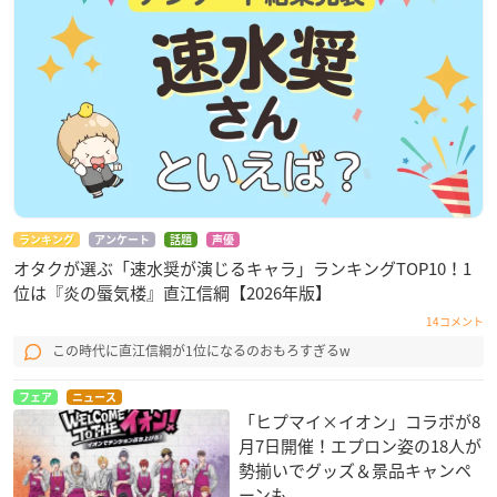
ランキング
アンケート
話題
声優
オタクが選ぶ「速水奨が演じるキャラ」ランキングTOP10！1
位は『炎の蜃気楼』直江信綱【2026年版】
14コメント
この時代に直江信綱が1位になるのおもろすぎるw
フェア
ニュース
「ヒプマイ×イオン」コラボが8
月7日開催！エプロン姿の18人が
勢揃いでグッズ＆景品キャンペ
ーンも