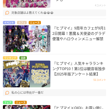
4コメント
対象店舗はよ教えてくれ😭😭😭
イベント
カフェ
ニュース
『ヒプマイ』9周年カフェが9月1
2日開幕！悪魔＆天使姿のグラデ
便箋やハロウィンメニュー解禁
ランキング
話題
『ヒプマイ』人気キャラランキ
ングTOP10！第1位は観音坂独歩
【2025年版アンケート結果】
51コメント
私の心には帝统が一番だ
フェア
ニュース
「ヒプマイ×OIOI」お買い物し