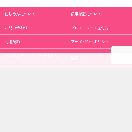
にじめんについて
記事掲載について
お問い合わせ
プレスリリース送付先
利用規約
プライバシーポリシー
インフォマティブデータポリシ
運営会社
ー
kusuguru
media
アニメ情報［にじめん］
科学ニュース［ナゾロジー］
メンタルケア［ココロジー］
心理テスト［シンリ］
Copyright 2013 nijimen.