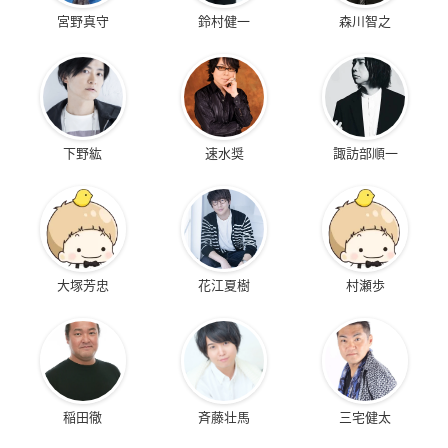
宮野真守
鈴村健一
森川智之
下野紘
速水奨
諏訪部順一
大塚芳忠
花江夏樹
村瀬歩
稲田徹
斉藤壮馬
三宅健太