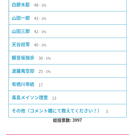
48
白膠木簓
1%
43
山田一郎
1%
42
山田三郎
1%
40
天谷奴零
1%
30
観音坂独歩
1%
25
波羅夷空却
1%
17
有栖川帝統
13
毒島メイソン理鶯
5
その他（コメント欄にて教えてください！）
総投票数: 3997