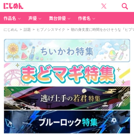
に
じ
め
ん
作品名
声優
舞台俳優
作者名
にじめん
>
話題
>
ヒプノシスマイク
> 朝の身支度に時間をかけそうな『ヒプ