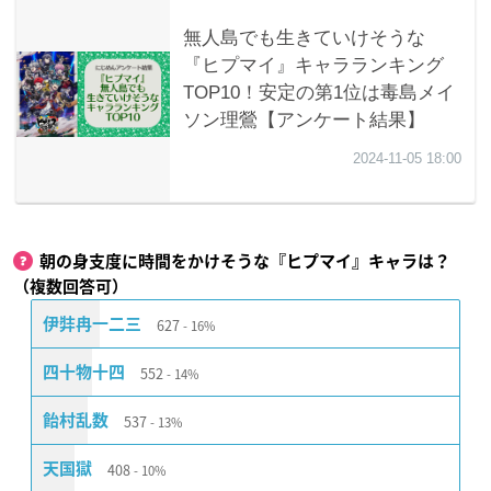
朝の身支度に時間をかけそうな『ヒプマイ』キャラは？
（複数回答可）
627
伊弉冉一二三
16%
552
四十物十四
14%
537
飴村乱数
13%
408
天国獄
10%