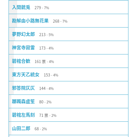
279
入間銃兎
7%
268
勘解由小路無花果
7%
213
夢野幻太郎
5%
173
神宮寺寂雷
4%
161
票
碧棺合歓
4%
153
東方天乙統女
4%
144
邪答院仄仄
4%
80
躑躅森盧笙
2%
71
票
碧棺左馬刻
2%
68
山田二郎
2%