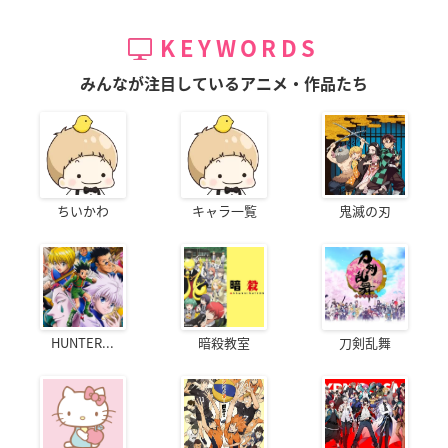
KEYWORDS
みんなが注目しているアニメ・作品たち
ちいかわ
キャラ一覧
鬼滅の刃
HUNTER...
暗殺教室
刀剣乱舞