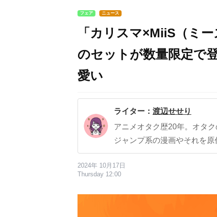
フェア
ニュース
「カリスマ×MiiS（
のセットが数量限定で
愛い
ライター：
渡辺せせり
アニメオタク歴20年。オタ
ジャンプ系の漫画やそれを原
2024年 10月17日
Thursday 12:00