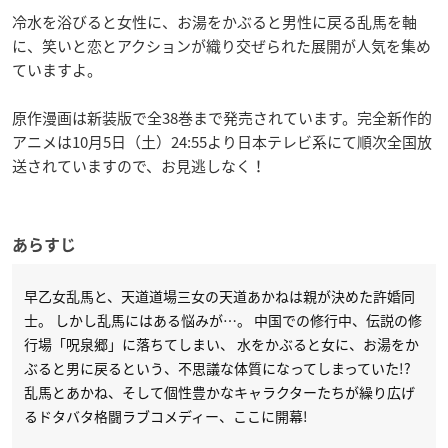
冷水を浴びると女性に、お湯をかぶると男性に戻る乱馬を軸
に、笑いと恋とアクションが織り交ぜられた展開が人気を集め
ていますよ。
原作漫画は新装版で全38巻まで発売されています。完全新作的
アニメは10月5日（土）24:55より日本テレビ系にて順次全国放
送されていますので、お見逃しなく！
あらすじ
早乙女乱馬と、天道道場三女の天道あかねは親が決めた許婚同
士。 しかし乱馬にはある悩みが…。 中国での修行中、伝説の修
行場「呪泉郷」に落ちてしまい、 水をかぶると女に、お湯をか
ぶると男に戻るという、不思議な体質になってしまっていた!?
乱馬とあかね、そして個性豊かなキャラクターたちが繰り広げ
るドタバタ格闘ラブコメディー、ここに開幕!