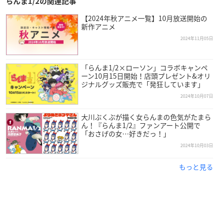
らんま1/2の関連記事
【2024年秋アニメ一覧】10月放送開始の
新作アニメ
2024年11月05日
「らんま1/2×ローソン」コラボキャンペ
ーン10月15日開始！店頭プレゼント&オリ
ジナルグッズ販売で「発狂しています」
2024年10月07日
大川ぶくぶが描く女らんまの色気がたまら
ん！『らんま1/2』ファンアート公開で
「おさげの女…好きだっ！」
2024年10月03日
もっと見る