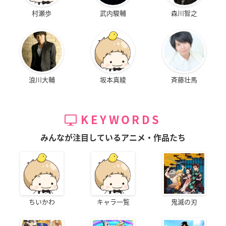
村瀬歩
武内駿輔
森川智之
浪川大輔
坂本真綾
斉藤壮馬
KEYWORDS
みんなが注目しているアニメ・作品たち
ちいかわ
キャラ一覧
鬼滅の刃