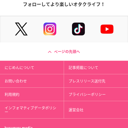
フォローしてより楽しいオタクライフ！
ページの先頭へ
にじめんについて
記事掲載について
お問い合わせ
プレスリリース送付先
利用規約
プライバシーポリシー
インフォマティブデータポリシ
運営会社
ー
kusuguru
media