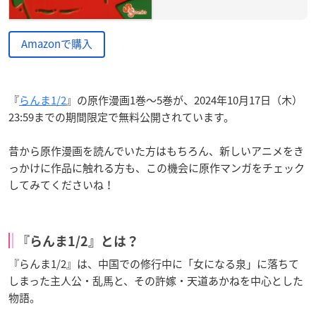
Amazonで購入
『
らんま1/2
』の原作漫画1巻～5巻が、2024年10月17日（木）
23:59までの期間限定で無料公開されています。
昔から原作漫画を読んでいた方はもちろん、新しいアニメをき
っかけに作品に触れる方も、この機会に原作マンガをチェック
してみてくださいね！
『らんま1/2』とは？
『らんま1/2』は、中国での修行中に「女になる泉」に落ちて
しまった主人公・乱馬と、その許嫁・天道あかねを中心とした
物語。