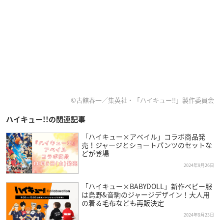
©古舘春一／集英社・「ハイキュー!!」製作委員会
ハイキュー!!の関連記事
「ハイキュー×アベイル」コラボ商品発
売！ジャージとショートパンツのセットな
どが登場
2024年9月26日
「ハイキュー×BABYDOLL」新作ベビー服
は烏野&音駒のジャージデザイン！大人用
の着る毛布なども再販決定
2024年9月23日