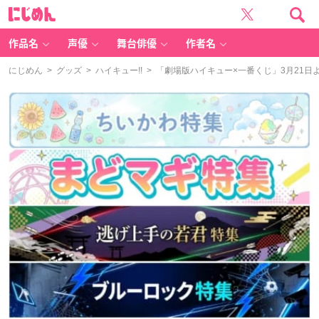
に
じ
め
ん
作品名
声優
舞台俳優
作者名
にじめん
>
グッズ
>
ハイキュー!!
> 「劇場版ハイキュー×一番くじ」3月21