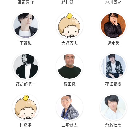
宮野真守
鈴村健一
森川智之
下野紘
大塚芳忠
速水奨
諏訪部順一
稲田徹
花江夏樹
村瀬歩
三宅健太
斉藤壮馬