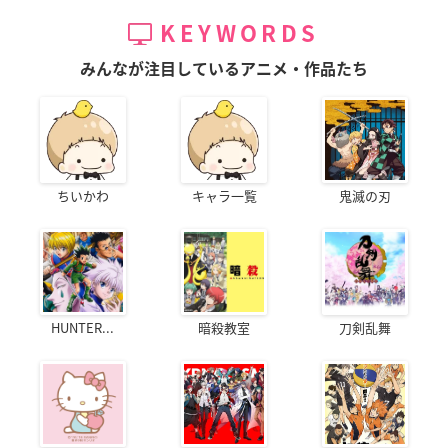
KEYWORDS
みんなが注目しているアニメ・作品たち
ちいかわ
キャラ一覧
鬼滅の刃
HUNTER...
暗殺教室
刀剣乱舞