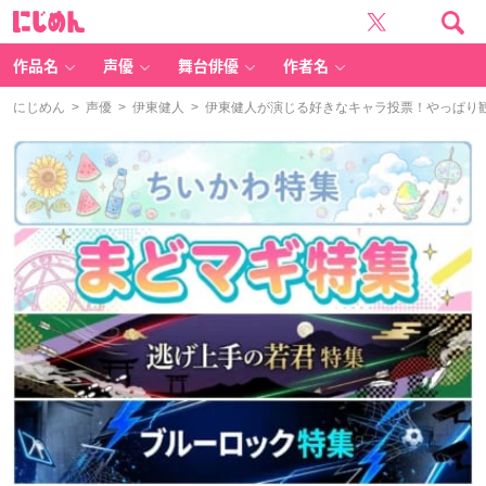
に
じ
め
ん
作品名
声優
舞台俳優
作者名
にじめん
>
声優
>
伊東健人
> 伊東健人が演じる好きなキャラ投票！やっぱり