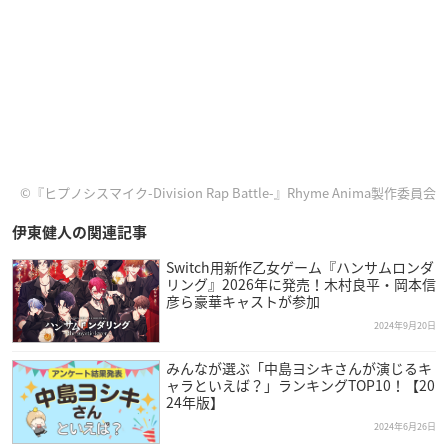
©『ヒプノシスマイク-Division Rap Battle-』Rhyme Anima製作委員会
伊東健人の関連記事
Switch用新作乙女ゲーム『ハンサムロンダ
リング』2026年に発売！木村良平・岡本信
彦ら豪華キャストが参加
2024年9月20日
みんなが選ぶ「中島ヨシキさんが演じるキ
ャラといえば？」ランキングTOP10！【20
24年版】
2024年6月26日