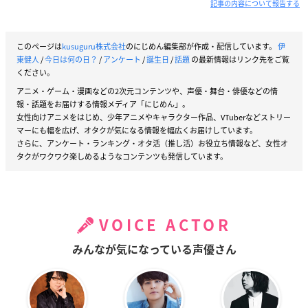
記事の内容について報告する
このページは
kusuguru株式会社
のにじめん編集部が作成・配信しています。
伊
東健人
/
今日は何の日？
/
アンケート
/
誕生日
/
話題
の最新情報はリンク先をご覧
ください。
アニメ・ゲーム・漫画などの2次元コンテンツや、声優・舞台・俳優などの情
報・話題をお届けする情報メディア「にじめん」。
女性向けアニメをはじめ、少年アニメやキャラクター作品、VTuberなどストリー
マーにも幅を広げ、オタクが気になる情報を幅広くお届けしています。
さらに、アンケート・ランキング・オタ活（推し活）お役立ち情報など、女性オ
タクがワクワク楽しめるようなコンテンツも発信しています。
VOICE ACTOR
みんなが気になっている声優さん