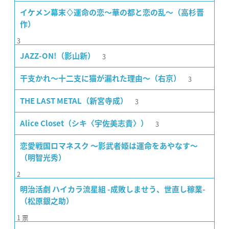
イケメン幕末♢運命の恋〜華の都と恋の乱〜（高杉晋
作）
3
3
JAZZ-ON!（影山新）
3
干支かれ〜十二支に猫が漏れた理由〜（右京）
3
THE LAST METAL（新宮寺成）
3
Alice Closet（シキ〈宇佐美志貴〉）
恋愛戦国ロマネスク 〜影武者姫は運命をあやなす〜
（明智光秀）
2
明治活劇 ハイカラ流星組 -成敗しませう、世直し稼業-
（松原銀之助）
1
票