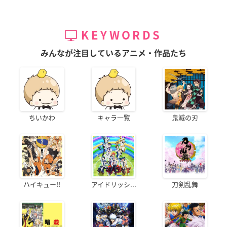
KEYWORDS
みんなが注目しているアニメ・作品たち
ちいかわ
キャラ一覧
鬼滅の刃
ハイキュー!!
アイドリッシ...
刀剣乱舞