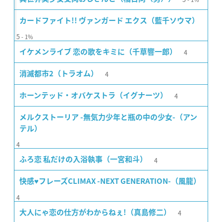
カードファイト!! ヴァンガード エクス（藍千ソウマ）
5
1%
4
イケメンライブ 恋の歌をキミに（千草響一郎）
4
消滅都市2（トラオム）
4
ホーンテッド・オバケストラ（イグナーツ）
メルクストーリア -無気力少年と瓶の中の少女-（アン
テル）
4
4
ふろ恋 私だけの入浴執事（一宮和斗）
快感♥フレーズCLIMAX -NEXT GENERATION-（風龍）
4
4
大人にゃ恋の仕方がわからねぇ!（真島修二）