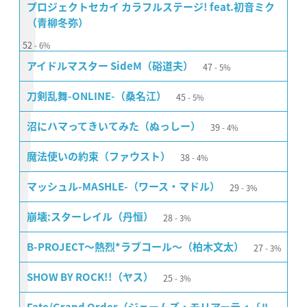
プロジェクトセカイ カラフルステージ! feat.初音ミク
（青柳冬弥）
52
6%
47
アイドルマスター SideM（硲道夫）
5%
45
刀剣乱舞-ONLINE-（桑名江）
5%
39
沼にハマってきいてみた（ぬっしー）
4%
38
魔法使いの約束（ファウスト）
4%
29
マッシュル-MASHLE-（ワース・マドル）
3%
28
崩壊:スターレイル（丹恒）
3%
27
B-PROJECT〜熱烈*ラブコール〜（柏木文太）
3%
25
SHOW BY ROCK!!（ヤス）
3%