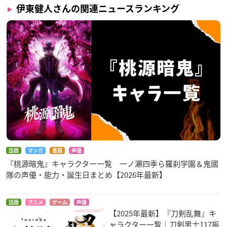
伊東健人さんの関連ニュースランキング
話題
マンガ
書籍
声優
『桃源暗鬼』キャラクター一覧 一ノ瀬四季ら羅刹学園＆鬼國
隊の声優・能力・誕生日まとめ【2026年最新】
話題
アニメ
ゲーム
声優
【2025年最新】『刀剣乱舞』キ
ャラクター一覧｜刀剣男士117振