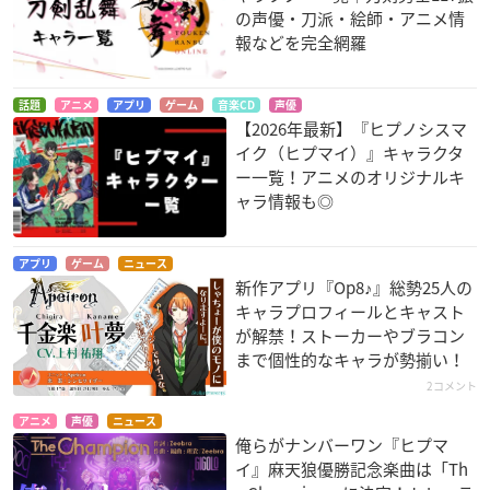
の声優・刀派・絵師・アニメ情
報などを完全網羅
話題
アニメ
アプリ
ゲーム
音楽CD
声優
【2026年最新】『ヒプノシスマ
イク（ヒプマイ）』キャラクタ
ー一覧！アニメのオリジナルキ
ャラ情報も◎
アプリ
ゲーム
ニュース
新作アプリ『Op8♪』総勢25人の
キャラプロフィールとキャスト
が解禁！ストーカーやブラコン
まで個性的なキャラが勢揃い！
2コメント
アニメ
声優
ニュース
俺らがナンバーワン『ヒプマ
イ』麻天狼優勝記念楽曲は「Th