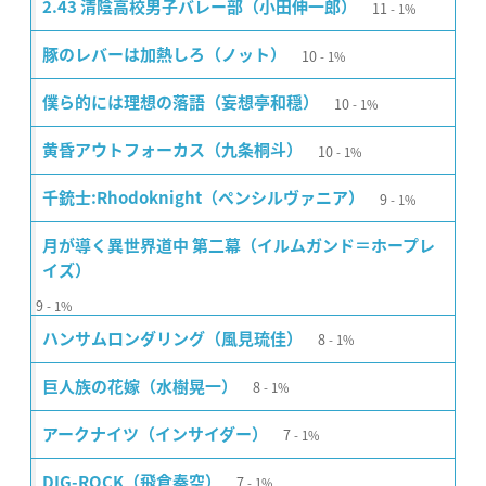
11
2.43 清陰高校男子バレー部（小田伸一郎）
1%
10
豚のレバーは加熱しろ（ノット）
1%
10
僕ら的には理想の落語（妄想亭和穏）
1%
10
黄昏アウトフォーカス（九条桐斗）
1%
9
千銃士:Rhodoknight（ペンシルヴァニア）
1%
月が導く異世界道中 第二幕（イルムガンド＝ホープレ
イズ）
9
1%
8
ハンサムロンダリング（風見琉佳）
1%
8
巨人族の花嫁（水樹晃一）
1%
7
アークナイツ（インサイダー）
1%
7
DIG-ROCK（飛倉奏空）
1%