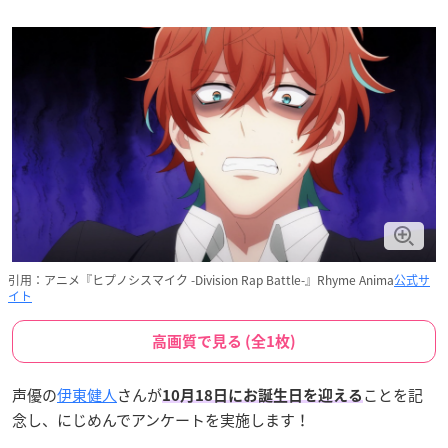
引用：アニメ『ヒプノシスマイク -Division Rap Battle-』Rhyme Anima
公式サ
イト
高画質で見る (全1枚)
声優の
伊東健人
さんが
ことを記
10月18日にお誕生日を迎える
念し、にじめんでアンケートを実施します！