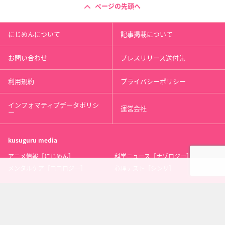
ページの先頭へ
にじめんについて
記事掲載について
お問い合わせ
プレスリリース送付先
利用規約
プライバシーポリシー
インフォマティブデータポリシ
運営会社
ー
kusuguru
media
アニメ情報［にじめん］
科学ニュース［ナゾロジー］
メンタルケア［ココロジー］
心理テスト［シンリ］
Copyright 2013 nijimen.