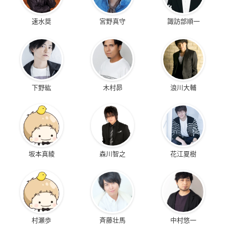
速水奨
宮野真守
諏訪部順一
下野紘
木村昴
浪川大輔
坂本真綾
森川智之
花江夏樹
村瀬歩
斉藤壮馬
中村悠一