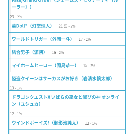
Fate/Grand Order（ジェームズ・モリアーティ〔ル
ーラー〕）
23
2%
21
票
華Doll*（灯堂理人）
2%
17
ワールドトリガー（外岡一斗）
2%
16
結合男子（源朔）
2%
15
マイホームヒーロー（間島恭一）
2%
怪盗クイーンはサーカスがお好き（岩清水慎太郎）
13
1%
ドラゴンクエストX いばらの巫女と滅びの神 オンライ
ン（ユシュカ）
12
1%
12
ウインドボーイズ!（御影池純太）
1%