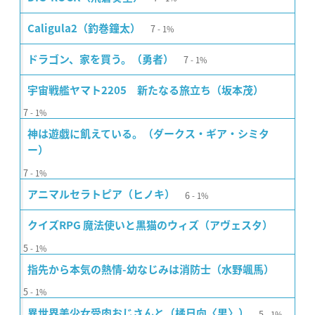
7
Caligula2（釣巻鐘太）
1%
7
ドラゴン、家を買う。（勇者）
1%
宇宙戦艦ヤマト2205 新たなる旅立ち（坂本茂）
7
1%
神は遊戯に飢えている。（ダークス・ギア・シミタ
ー）
7
1%
6
アニマルセラトピア（ヒノキ）
1%
クイズRPG 魔法使いと黒猫のウィズ（アヴェスタ）
5
1%
指先から本気の熱情-幼なじみは消防士（水野颯馬）
5
1%
5
異世界美少女受肉おじさんと（橘日向〈男〉）
1%