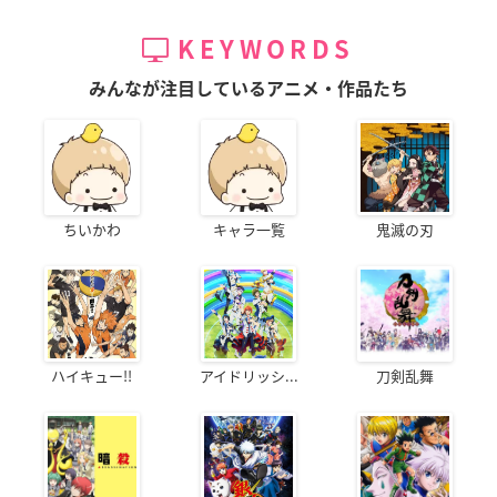
KEYWORDS
みんなが注目しているアニメ・作品たち
ちいかわ
キャラ一覧
鬼滅の刃
ハイキュー!!
アイドリッシ...
刀剣乱舞