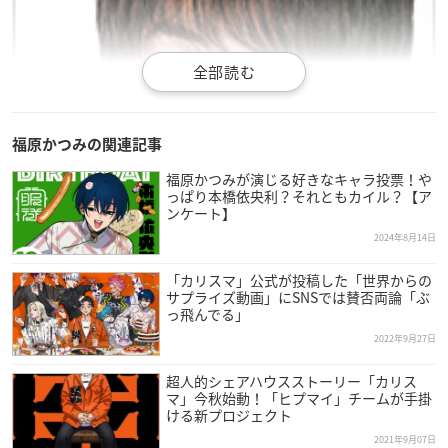
福原かつみの関連記事
福原かつみが演じる好きなキャラ投票！や
っぱり本橋依央利？それともカイル？【ア
ンケート】
2024年8月14日
「カリスマ」公式が投稿した「世界からの
サプライズ動画」にSNSでは賛否両論「ぶ
っ飛んでる」
2022年9月27日
超人的シェアハウスストーリー「カリス
マ」今秋始動！「ヒプマイ」チームが手掛
ける新プロジェクト
引用：「アクセルワン」
公式サイト
2021年9月07日