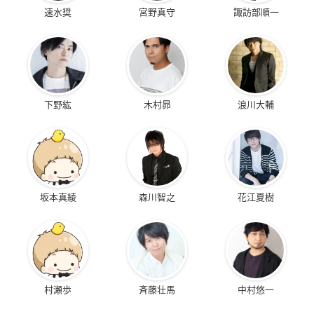
速水奨
宮野真守
諏訪部順一
下野紘
木村昴
浪川大輔
坂本真綾
森川智之
花江夏樹
村瀬歩
斉藤壮馬
中村悠一