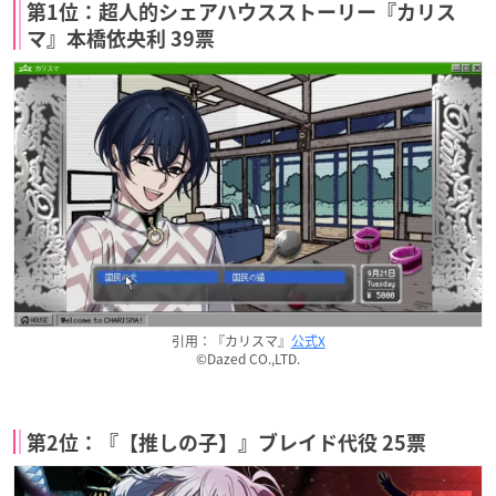
第1位：超人的シェアハウスストーリー『カリス
マ』本橋依央利 39票
引用：『カリスマ』
公式X
©Dazed CO.,LTD.
第2位：『【推しの子】』ブレイド代役 25票