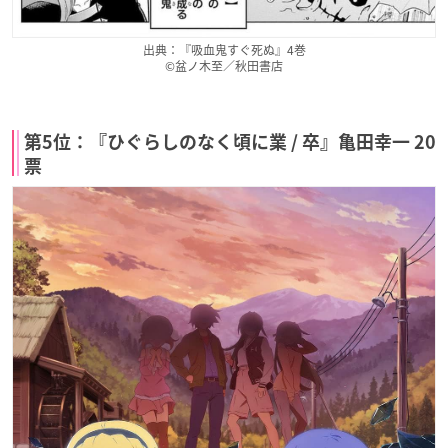
出典：『吸血鬼すぐ死ぬ』4巻
©盆ノ木至／秋田書店
第5位：『ひぐらしのなく頃に業 / 卒』亀田幸一 20
票