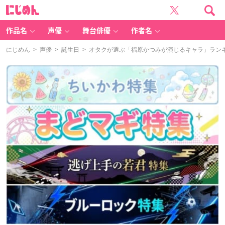
に
じ
め
ん
作品名
声優
舞台俳優
作者名
にじめん
>
声優
>
誕生日
> オタクが選ぶ「福原かつみが演じるキャラ」ランキン