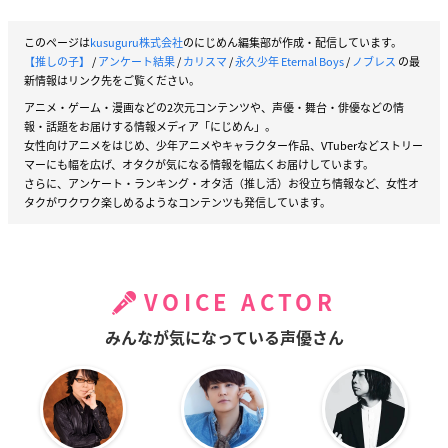
このページは
kusuguru株式会社
のにじめん編集部が作成・配信しています。
【推しの子】
/
アンケート結果
/
カリスマ
/
永久少年 Eternal Boys
/
ノブレス
の最
新情報はリンク先をご覧ください。
アニメ・ゲーム・漫画などの2次元コンテンツや、声優・舞台・俳優などの情
報・話題をお届けする情報メディア「にじめん」。
女性向けアニメをはじめ、少年アニメやキャラクター作品、VTuberなどストリー
マーにも幅を広げ、オタクが気になる情報を幅広くお届けしています。
さらに、アンケート・ランキング・オタ活（推し活）お役立ち情報など、女性オ
タクがワクワク楽しめるようなコンテンツも発信しています。
VOICE ACTOR
みんなが気になっている声優さん