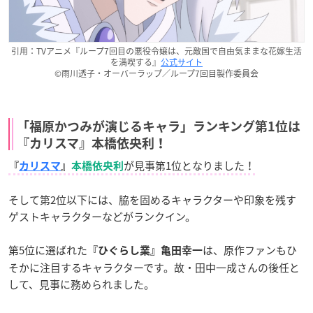
引用：TVアニメ『ループ7回目の悪役令嬢は、元敵国で自由気ままな花嫁生活
を満喫する』
公式サイト
©雨川透子・オーバーラップ／ループ7回目製作委員会
「福原かつみが演じるキャラ」ランキング第1位は
『カリスマ』本橋依央利！
が見事第1位となりました！
『
カリスマ
』
本橋依央利
そして第2位以下には、脇を固めるキャラクターや印象を残す
ゲストキャラクターなどがランクイン。
第5位に選ばれた
は、原作ファンもひ
『ひぐらし業』亀田幸一
そかに注目するキャラクターです。故・田中一成さんの後任と
して、見事に務められました。