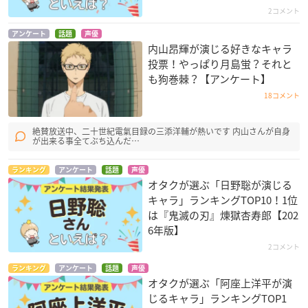
2コメント
アンケート
話題
声優
内山昂輝が演じる好きなキャラ
投票！やっぱり月島蛍？それと
も狗巻棘？【アンケート】
18コメント
絶賛放送中、二十世紀電氣目録の三添洋輔が熱いです 内山さんが自身
が出来る事全てぶち込んだ…
ランキング
アンケート
話題
声優
オタクが選ぶ「日野聡が演じる
キャラ」ランキングTOP10！1位
は『鬼滅の刃』煉󠄁獄杏寿郎【202
6年版】
2コメント
ランキング
アンケート
話題
声優
オタクが選ぶ「阿座上洋平が演
じるキャラ」ランキングTOP1