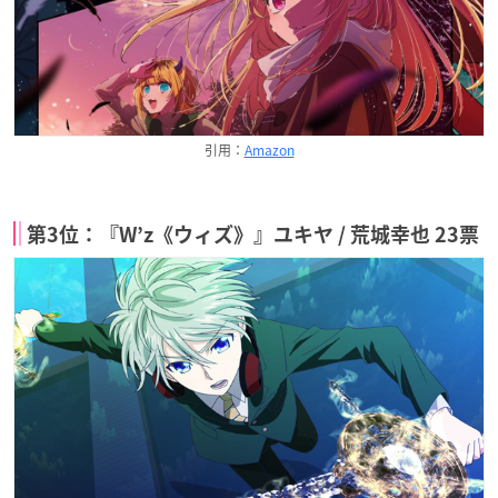
引用：
Amazon
第3位：『W’z《ウィズ》』ユキヤ / 荒城幸也 23票