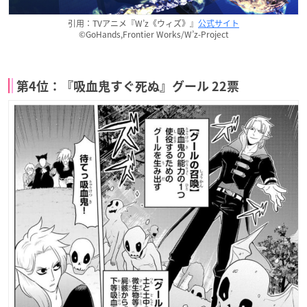
引用：TVアニメ『W’z《ウィズ》』
公式サイト
©GoHands,Frontier Works/W’z-Project
第4位：『吸血鬼すぐ死ぬ』グール 22票