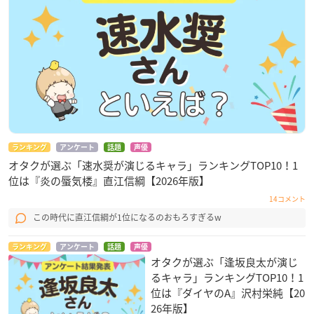
ランキング
アンケート
話題
声優
オタクが選ぶ「速水奨が演じるキャラ」ランキングTOP10！1
位は『炎の蜃気楼』直江信綱【2026年版】
14コメント
この時代に直江信綱が1位になるのおもろすぎるw
ランキング
アンケート
話題
声優
オタクが選ぶ「逢坂良太が演じ
るキャラ」ランキングTOP10！1
位は『ダイヤのA』沢村栄純【20
26年版】