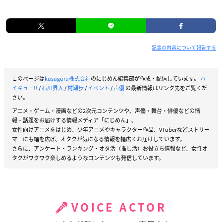
記事の内容について報告する
このページは
kusuguru株式会社
のにじめん編集部が作成・配信しています。
ハ
イキュー!!
/
石川界人
/
村瀬歩
/
イベント
/
声優
の最新情報はリンク先をご覧くだ
さい。
アニメ・ゲーム・漫画などの2次元コンテンツや、声優・舞台・俳優などの情
報・話題をお届けする情報メディア「にじめん」。
女性向けアニメをはじめ、少年アニメやキャラクター作品、VTuberなどストリー
マーにも幅を広げ、オタクが気になる情報を幅広くお届けしています。
さらに、アンケート・ランキング・オタ活（推し活）お役立ち情報など、女性オ
タクがワクワク楽しめるようなコンテンツも発信しています。
VOICE ACTOR