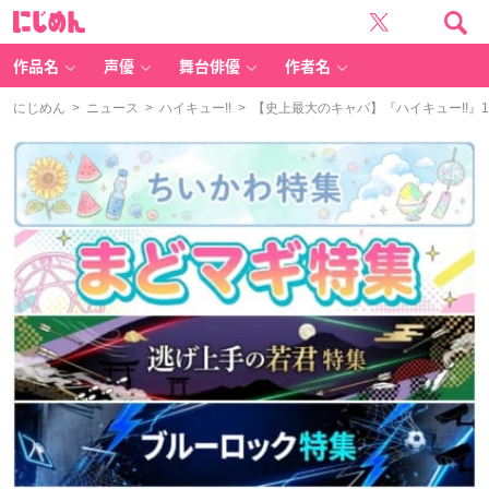
に
じ
め
ん
作品名
声優
舞台俳優
作者名
にじめん
>
ニュース
>
ハイキュー!!
> 【史上最大のキャパ】『ハイキュー!!』