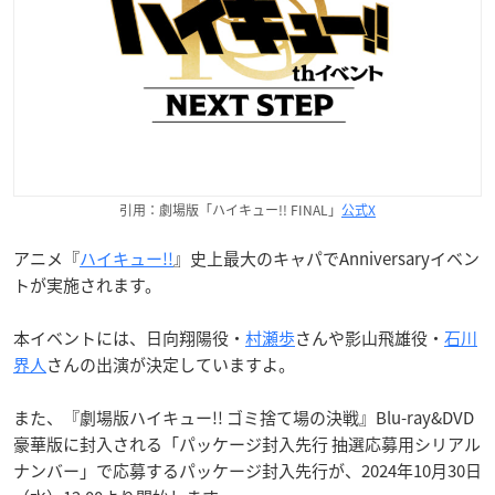
引用：劇場版「ハイキュー!! FINAL」
公式X
アニメ『
ハイキュー!!
』史上最大のキャパでAnniversaryイベン
トが実施されます。
本イベントには、日向翔陽役・
村瀬歩
さんや影山飛雄役・
石川
界人
さんの出演が決定していますよ。
また、『劇場版ハイキュー!! ゴミ捨て場の決戦』Blu-ray&DVD
豪華版に封入される「パッケージ封入先行 抽選応募用シリアル
ナンバー」で応募するパッケージ封入先行が、2024年10月30日