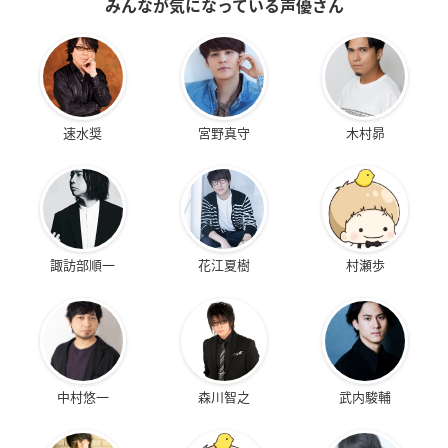
みんなが気になっている声優さん
速水奨
宮野真守
木村昴
諏訪部順一
花江夏樹
村瀬歩
中村悠一
森川智之
武内駿輔