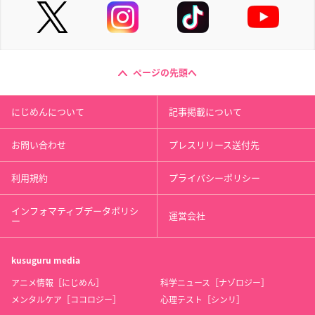
ページの先頭へ
にじめんについて
記事掲載について
お問い合わせ
プレスリリース送付先
利用規約
プライバシーポリシー
インフォマティブデータポリシ
運営会社
ー
kusuguru
media
アニメ情報［にじめん］
科学ニュース［ナゾロジー］
メンタルケア［ココロジー］
心理テスト［シンリ］