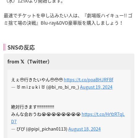
（水）12:00より開始します。
最速でチケットを申し込みたい人は、『劇場版ハイキュー!! ゴ
ミ捨て場の決戦』Blu-ray&DVD豪華版を購入しましょう！
SNSの反応
えぇ🥹行きたいやん🥹🥹🥹
https://t.co/poaBHJRFBf
— 🐰 m i z u k i 🐰 (@bi_ro_bi_ro_)
August 19, 2024
絶対行きます‼️‼️‼️‼️‼️‼️‼️‼️
みんな会おうね😭😭😭😭😭😭😭😭
https://t.co/HrYzR7qL
D7
— ぴぴ (@pipi_pichan0113)
August 18, 2024