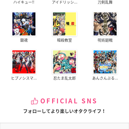
ハイキュー!!
アイドリッシ...
刀剣乱舞
銀魂
暗殺教室
呪術廻戦
ヒプノシスマ...
忍たま乱太郎
あんさんぶる...
OFFICIAL SNS
フォローしてより楽しいオタクライフ！