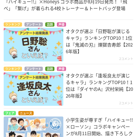
『ハイキュー!!』×Honeys コラボ商品が8月19日発売！「飛
べ」「繋げ」が着られる4校トレーナー＆トートバッグ登場
ランキング
アンケート
話題
声優
オタクが選ぶ「日野聡が演じる
キャラ」ランキングTOP10！1位
は『鬼滅の刃』煉󠄁獄杏寿郎【202
6年版】
2コメント
ランキング
アンケート
話題
声優
オタクが選ぶ「逢坂良太が演じ
るキャラ」ランキングTOP10！1
位は『ダイヤのA』沢村栄純【20
26年版】
2コメント
フェア
ニュース
小学生姿が尊すぎ「ハイキュー!!
×ローソン」コラボキャンペー
ンが8月11日開始、描き下ろしク