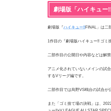
劇場版「ハイキュー!!
劇場版『
ハイキュー!!
FINAL」は
1作目の『劇場版ハイキュー!! ゴミ
二部作目の公開日や内容などは解禁さ
アニメ化されていないメインの試合
するVリーグ編です。
二部作目では烏野VS鴎台の試合が
また「ゴミ捨て場の決戦」は、202
ュー!!×V.LEAGUE ALLSTAR SP