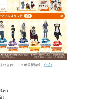
まねきねこ コラボ最新情報」
公式X
税込）
込）