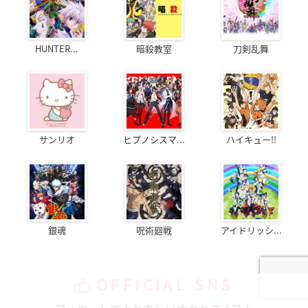
HUNTER...
暗殺教室
刀剣乱舞
サンリオ
ヒプノシスマ...
ハイキュー!!
銀魂
呪術廻戦
アイドリッシ...
OFFICIAL SNS