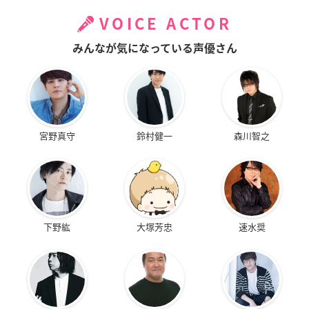
VOICE ACTOR
みんなが気になっている声優さん
宮野真守
鈴村健一
森川智之
下野紘
大塚芳忠
速水奨