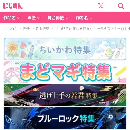
に
じ
め
ん
作品名
声優
舞台俳優
作者名
にじめん
>
声優
>
谷山紀章
> 谷山紀章が演じる好きなキャラ投票！やっぱり