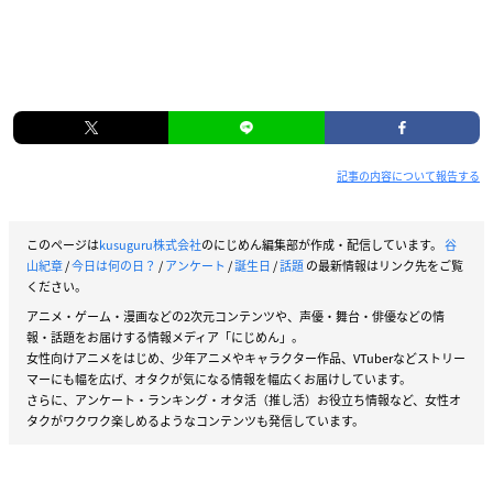
記事の内容について報告する
このページは
kusuguru株式会社
のにじめん編集部が作成・配信しています。
谷
山紀章
/
今日は何の日？
/
アンケート
/
誕生日
/
話題
の最新情報はリンク先をご覧
ください。
アニメ・ゲーム・漫画などの2次元コンテンツや、声優・舞台・俳優などの情
報・話題をお届けする情報メディア「にじめん」。
女性向けアニメをはじめ、少年アニメやキャラクター作品、VTuberなどストリー
マーにも幅を広げ、オタクが気になる情報を幅広くお届けしています。
さらに、アンケート・ランキング・オタ活（推し活）お役立ち情報など、女性オ
タクがワクワク楽しめるようなコンテンツも発信しています。