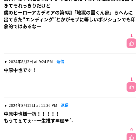
きてそれっきりだけど
僕のヒーローアカデミアの第6期「地獄の轟くん家」らへんに
出てきた“エンディング”とかがモブに等しいポジションでも印
象的ではあるなー
1
2024年8月2日 at 9:24 PM
返信
中原中也です！
1
2024年8月12日 at 11:36 PM
返信
中原中也様一択！！！！！
もうてぇてぇ…一生推す🫶🏻❤︎‬´-
0