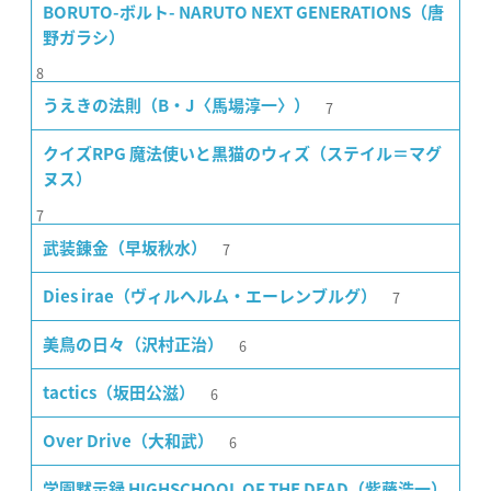
BORUTO-ボルト- NARUTO NEXT GENERATIONS（唐
野ガラシ）
8
7
うえきの法則（B・J〈馬場淳一〉）
クイズRPG 魔法使いと黒猫のウィズ（ステイル＝マグ
ヌス）
7
7
武装錬金（早坂秋水）
7
Dies irae（ヴィルヘルム・エーレンブルグ）
6
美鳥の日々（沢村正治）
6
tactics（坂田公滋）
6
Over Drive（大和武）
学園黙示録 HIGHSCHOOL OF THE DEAD（紫藤浩一）