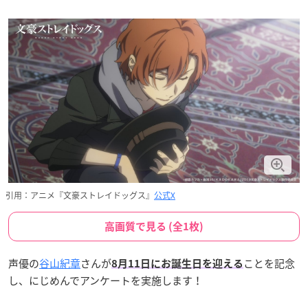
引用：アニメ『文豪ストレイドッグス』
公式X
高画質で見る (全1枚)
声優の
谷山紀章
さんが
ことを記念
8月11日にお誕生日を迎える
し、にじめんでアンケートを実施します！