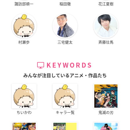
諏訪部順一
稲田徹
花江夏樹
村瀬歩
三宅健太
斉藤壮馬
KEYWORDS
みんなが注目しているアニメ・作品たち
ちいかわ
キャラ一覧
鬼滅の刃