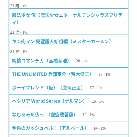
21
票
1%
魔法少女 俺（魔法少女エターナルデンジャラスプリテ
ィ）
21
票
1%
キン肉マン 完璧超人始祖編（ミスターカーメン）
21
票
1%
20
純情ロマンチカ（高橋孝浩）
1%
18
THE UNLIMITED 兵部京介（賢木修二）
1%
17
ボーイフレンド（仮）（鷹司正臣）
1%
15
ヘタリア World Series（ゲルマン）
1%
14
なむあみだ仏っ!（虚空蔵菩薩）
1%
14
金色のガッシュベル!!（アルベール）
1%