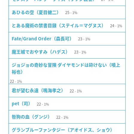
25
あひるの空（夏目健二）
1%
24
とある魔術の禁書目録（ステイル＝マグヌス）
1%
23
Fate/Grand Order（森長可）
1%
23
魔王城でおやすみ（ハデス）
1%
ジョジョの奇妙な冒険 ダイヤモンドは砕けない（噴上
裕也）
22
1%
22
君が望む永遠（鳴海孝之）
1%
22
pet（司）
1%
22
咎狗の血（グンジ）
1%
グランブルーファンタジー（アオイドス、ショウ）