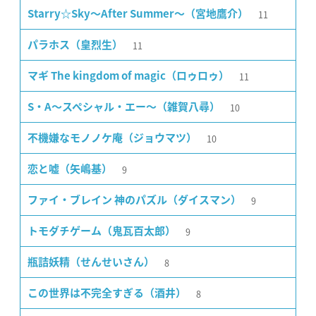
11
Starry☆Sky〜After Summer〜（宮地鷹介）
11
パラホス（皇烈生）
11
マギ The kingdom of magic（ロゥロゥ）
10
S・A〜スペシャル・エー〜（雑賀八尋）
10
不機嫌なモノノケ庵（ジョウマツ）
9
恋と嘘（矢嶋基）
9
ファイ・ブレイン 神のパズル（ダイスマン）
9
トモダチゲーム（鬼瓦百太郎）
8
瓶詰妖精（せんせいさん）
8
この世界は不完全すぎる（酒井）