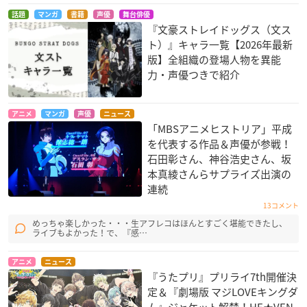
話題
マンガ
書籍
声優
舞台俳優
『文豪ストレイドッグス（文ス
ト）』キャラ一覧【2026年最新
版】全組織の登場人物を異能
力・声優つきで紹介
アニメ
マンガ
声優
ニュース
「MBSアニメヒストリア」平成
を代表する作品＆声優が参戦！
石田彰さん、神谷浩史さん、坂
本真綾さんらサプライズ出演の
連続
13コメント
めっちゃ楽しかった・・・生アフレコはほんとすごく堪能できたし、
ライブもよかった！で、『感…
アニメ
ニュース
『うたプリ』プリライ7th開催決
定＆『劇場版 マジLOVEキングダ
ム』ジャケット解禁！HE★VEN