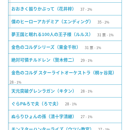
37
おおきく振りかぶって（花井梓）
2%
35
僕のヒーローアカデミア（エンディング）
2%
31
票
夢王国と眠れる100人の王子様（ルルス）
1%
31
票
金色のコルダシリーズ（東金千秋）
1%
29
絶対可憐チルドレン（賢木修二）
1%
金色のコルダ スターライトオーケストラ（桐ヶ谷晃）
28
1%
28
天元突破グレンラガン（キタン）
1%
28
ぐらP&ろで夫（ろで夫）
1%
27
ぬらりひょんの孫（清十字清継）
1%
27
モンスターハンターライズ（ウツシ教官）
1%