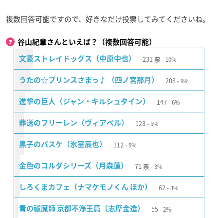
複数回答可能ですので、好きなだけ投票してみてくださいね。
谷山紀章さんといえば？（複数回答可能）
231
票
文豪ストレイドッグス（中原中也）
10%
203
うたの☆プリンスさまっ♪ （四ノ宮那月）
9%
147
進撃の巨人（ジャン・キルシュタイン）
6%
123
葬送のフリーレン（ヴィアベル）
5%
112
黒子のバスケ（氷室辰也）
5%
71
票
金色のコルダシリーズ（月森蓮）
3%
62
しろくまカフェ（ナマケモノくん ほか）
3%
55
青の祓魔師 京都不浄王篇（志摩金造）
2%