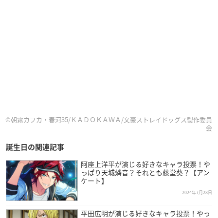
©朝霧カフカ・春河35/ＫＡＤＯＫＡＷＡ/文豪ストレイドッグス製作委員
会
誕生日の関連記事
阿座上洋平が演じる好きなキャラ投票！や
っぱり天城燐音？それとも藤堂葵？【アン
ケート】
2024年7月28日
平田広明が演じる好きなキャラ投票！やっ