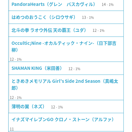
14
PandoraHearts（グレン゠バスカヴィル）
1%
13
はめつのおうこく（シロウサギ）
1%
12
北斗の拳 ラオウ外伝 天の覇王（ユダ）
1%
Occultic;Nine -オカルティック・ナイン-（日下部吉
柳）
12
1%
12
SHAMAN KING（米田善）
1%
ときめきメモリアル Girl's Side 2nd Season（真嶋太
郎）
12
1%
12
薄明の翼（ネズ）
1%
イナズマイレブンGO クロノ・ストーン（アルファ）
11