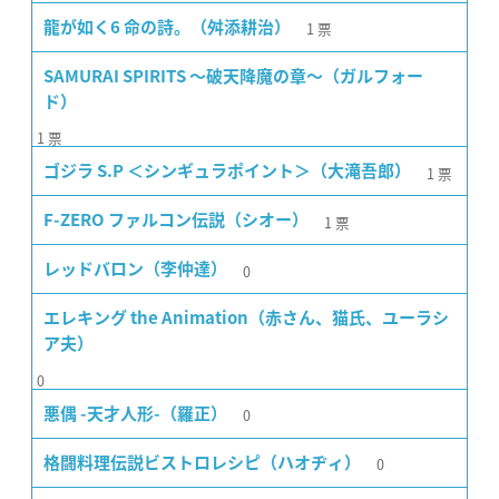
1
票
龍が如く6 命の詩。（舛添耕治）
SAMURAI SPIRITS 〜破天降魔の章〜（ガルフォー
ド）
1
票
1
票
ゴジラ S.P ＜シンギュラポイント＞（大滝吾郎）
1
票
F-ZERO ファルコン伝説（シオー）
0
レッドバロン（李仲達）
エレキング the Animation（赤さん、猫氏、ユーラシ
ア夫）
0
0
悪偶 -天才人形-（羅正）
0
格闘料理伝説ビストロレシピ（ハオヂィ）