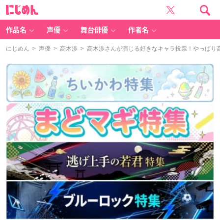
に
じ
め
ん
作品名
声優
舞台俳優
作者名
にじめん
>
声優
>
高木渉
> 高木渉さんが演じる好きなキャラ投票！やっぱり