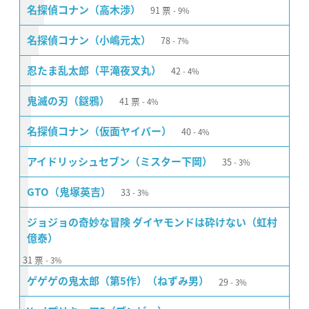
91
票
名探偵コナン（高木渉）
9%
78
名探偵コナン（小嶋元太）
7%
42
忍たま乱太郎（平滝夜叉丸）
4%
41
票
鬼滅の刃（鎹鴉）
4%
40
名探偵コナン（仮面ヤイバー）
4%
35
アイドリッシュセブン（ミスター下岡）
3%
33
GTO（鬼塚英吉）
3%
ジョジョの奇妙な冒険 ダイヤモンドは砕けない（虹村
億泰）
31
票
3%
29
ゲゲゲの鬼太郎（第5作）（ねずみ男）
3%