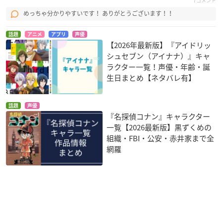
7コメント
めっちゃ分かりやすいです！ ありがとうございます！！
話題
アニメ
アプリ
声優
【2026年最新版】『アイドリッ
シュセブン（アイナナ）』キャ
ラクター一覧！声優・年齢・誕
生日まとめ【ネタバレ有】
話題
声優
『名探偵コナン』キャラクター
一覧【2026最新版】黒ずくめの
組織・FBI・公安・赤井家まで全
網羅