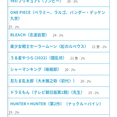
26
Yes!プリキュア5（ブンビー）
2%
ONE PIECE（ベラミー、ラルゴ、バンダー・デッケン
九世）
25
2%
24
BLEACH（志波岩鷲）
2%
21
票
美少女戦士セーラームーン（紅のルベウス）
2%
21
票
うる星やつら (2022)（錯乱坊）
2%
20
シャーマンキング（蜥蜴郎）
2%
20
忍たま乱太郎（大木雅之助〈初代〉）
2%
19
ドラえもん（テレビ朝日版第2期)（先生）
2%
HUNTER×HUNTER（第2作）（ナックル＝バイン）
19
2%