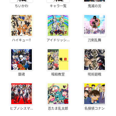
ちいかわ
キャラ一覧
鬼滅の刃
ハイキュー!!
アイドリッシ...
刀剣乱舞
銀魂
暗殺教室
呪術廻戦
ヒプノシスマ...
忍たま乱太郎
名探偵コナン