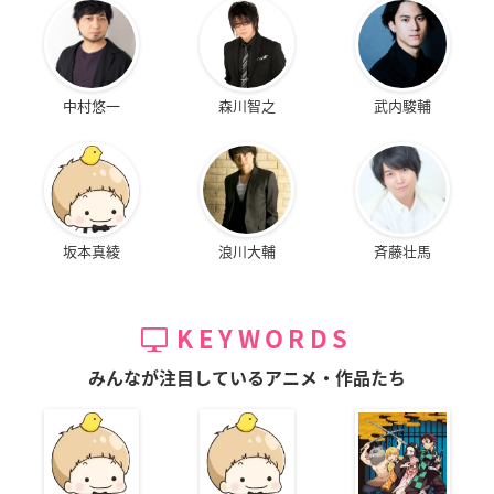
中村悠一
森川智之
武内駿輔
坂本真綾
浪川大輔
斉藤壮馬
KEYWORDS
みんなが注目しているアニメ・作品たち