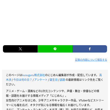
記事の内容について報告する
このページは
kusuguru株式会社
のにじめん編集部が作成・配信しています。
高
木渉
/
今日は何の日？
/
アンケート
/
誕生日
/
話題
の最新情報はリンク先をご覧く
ださい。
アニメ・ゲーム・漫画などの2次元コンテンツや、声優・舞台・俳優などの情
報・話題をお届けする情報メディア「にじめん」。
女性向けアニメをはじめ、少年アニメやキャラクター作品、VTuberなどストリー
マーにも幅を広げ、オタクが気になる情報を幅広くお届けしています。
さらに、アンケート・ランキング・オタ活（推し活）お役立ち情報など、女性オ