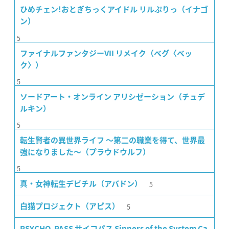
ひめチェン!おとぎちっくアイドル リルぷりっ（イナゴ
ン）
5
ファイナルファンタジーVII リメイク（ベグ〈ベッ
ク〉）
5
ソードアート・オンライン アリシゼーション（チュデ
ルキン）
5
転生賢者の異世界ライフ 〜第二の職業を得て、世界最
強になりました〜（プラウドウルフ）
5
5
真・女神転生デビチル（アバドン）
5
白猫プロジェクト（アピス）
PSYCHO-PASS サイコパス Sinners of the System Ca