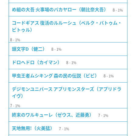
8
め組の大吾 火事場のバカヤロー（朝比奈大吾）
1%
コードギアス 復活のルルーシュ（ベルク・バトゥム・
ビトゥル）
8
1%
8
頭文字D（健二）
1%
8
ドロヘドロ（カイマン）
1%
8
甲虫王者ムシキング 森の民の伝説（ビビ）
1%
デジモンユニバース アプリモンスターズ（アプリドラ
イヴ）
7
1%
7
終末のワルキューレ（ゼウス、近藤勇）
1%
7
天地無用!（火美猛）
1%