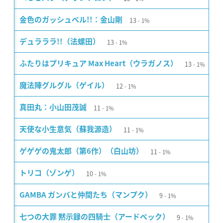
13
金色のガッシュベル!!：金山剛
1%
13
デュラララ!!（法螺田）
1%
13
ふたりはプリキュア Max Heart（ウラガノス）
1%
12
魔法陣グルグル（ゲイル）
1%
11
真田丸：小山田茂誠
1%
11
天使な小生意気（蘇我源造）
1%
11
ゲゲゲの鬼太郎（第6作）（白山坊）
1%
10
トリコ（ゾンゲ）
1%
9
GAMBA ガンバと仲間たち（マンプク）
1%
9
七つの大罪 黙示録の四騎士（アードベック）
1%