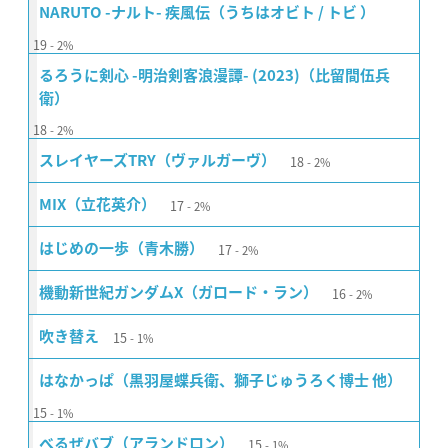
NARUTO -ナルト- 疾風伝（うちはオビト / トビ ）
19
2%
るろうに剣心 -明治剣客浪漫譚- (2023)（比留間伍兵
衛）
18
2%
18
スレイヤーズTRY（ヴァルガーヴ）
2%
17
MIX（立花英介）
2%
17
はじめの一歩（青木勝）
2%
16
機動新世紀ガンダムX（ガロード・ラン）
2%
15
吹き替え
1%
はなかっぱ（黒羽屋蝶兵衛、獅子じゅうろく博士 他）
15
1%
15
べるぜバブ（アランドロン）
1%