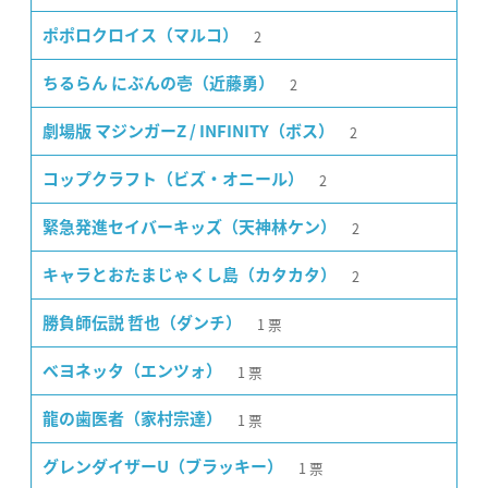
2
ポポロクロイス（マルコ）
2
ちるらん にぶんの壱（近藤勇）
2
劇場版 マジンガーZ / INFINITY（ボス）
2
コップクラフト（ビズ・オニール）
2
緊急発進セイバーキッズ（天神林ケン）
2
キャラとおたまじゃくし島（カタカタ）
1
票
勝負師伝説 哲也（ダンチ）
1
票
ベヨネッタ（エンツォ）
1
票
龍の歯医者（家村宗達）
1
票
グレンダイザーU（ブラッキー）