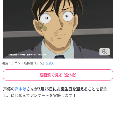
引用：アニメ『名探偵コナン』
公式X
高画質で見る (全2枚)
声優の
高木渉
さんが
ことを記念
7月25日
にお誕生日を迎える
し、にじめんでアンケートを実施します！