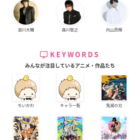
浪川大輔
森川智之
内山昂輝
KEYWORDS
みんなが注目しているアニメ・作品たち
ちいかわ
キャラ一覧
鬼滅の刃