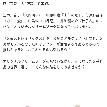
店（京都）の4店舗にて実施。
江戸川乱歩『人間椅子』、中原中也『山羊の歌』、与謝野晶子
『みだれ髪』、中島敦『山月記』、芥川龍之介『杜子春』の5
作品が
になって登場します。
オリジナルクリームソーダ
『文豪ストレイドッグス』や『文豪とアルケミスト』など、文
豪がモデルとなったキャラクターが活躍する作品もあるので、
推しキャラと重ね合わせるのも楽しそう！
オリジナルクリームソーダを味わいながら、元になった文芸作
品の世界に浸る……そんな体験をしてみませんか？