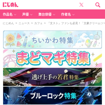
に
じ
め
ん
作品名
声優
舞台俳優
作者名
にじめん
>
ニュース
>
カフェ
> 『文スト』ファンも必見！「文豪クリームソ