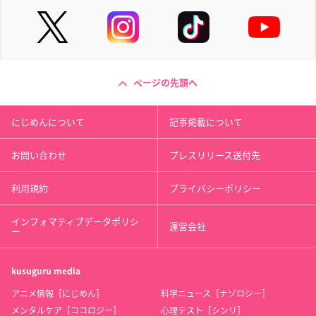
ページの先頭へ
にじめんについて
記事掲載について
お問い合わせ
プレスリリース送付先
利用規約
プライバシーポリシー
インフォマティブデータポリシ
運営会社
ー
kusuguru
media
アニメ情報［にじめん］
科学ニュース［ナゾロジー］
メンタルケア［ココロジー］
心理テスト［シンリ］