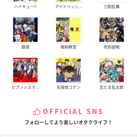
ハイキュー!!
アイドリッシ...
刀剣乱舞
銀魂
暗殺教室
呪術廻戦
ヒプノシスマ...
名探偵コナン
忍たま乱太郎
OFFICIAL SNS
フォローしてより楽しいオタクライフ！