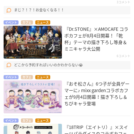
3コメント
まじ？！？！お金なくなる！！
イベント
カフェ
ニュース
『Dr.STONE』×AMOCAFE コラ
ボカフェが8月4日開幕！「乾
杯」テーマの描き下ろし等身＆
ミニキャラ大公開
6コメント
どこから予約すればいいのかわからない😭
イベント
カフェ
ニュース
『おそ松さん』6つ子が全員ゲー
マーに♪ mixx gardenコラボカフ
ェが9月4日開幕！描き下ろし＆
ちびキャラ登場
イベント
カフェ
ニュース
『18TRIP（エイトリ）』×スイ
ーツパラダイスのコラボカフェ