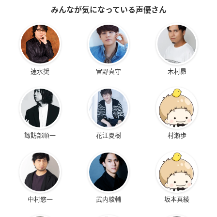
みんなが気になっている声優さん
速水奨
宮野真守
木村昴
諏訪部順一
花江夏樹
村瀬歩
中村悠一
武内駿輔
坂本真綾