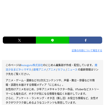
記事の内容について報告する
このページは
kusuguru株式会社
のにじめん編集部が作成・配信しています。
魔
法少女まどか☆マギカ
/
劇場アニメ
/
アニメ
/
カフェ
/
ニュース
の最新情報はリン
ク先をご覧ください。
アニメ・ゲーム・漫画などの2次元コンテンツや、声優・舞台・俳優などの情
報・話題をお届けする情報メディア「にじめん」。
女性向けアニメをはじめ、少年アニメやキャラクター作品、VTuberなどストリー
マーにも幅を広げ、オタクが気になる情報を幅広くお届けしています。
さらに、アンケート・ランキング・オタ活（推し活）お役立ち情報など、女性オ
タクがワクワク楽しめるようなコンテンツも発信しています。