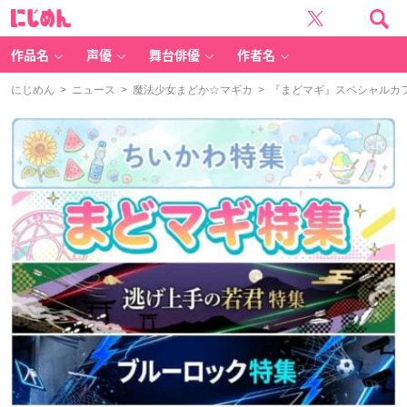
に
じ
め
ん
作品名
声優
舞台俳優
作者名
にじめん
>
ニュース
>
魔法少女まどか☆マギカ
> 『まどマギ』スペシャルカ