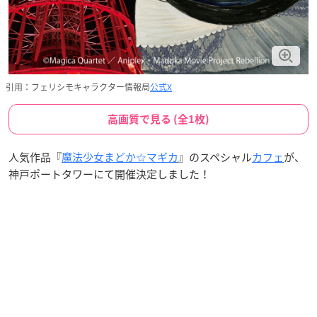
引用：フェリシモキャラクター情報局
公式X
高画質で見る (全1枚)
人気作品『
魔法少女まどか☆マギカ
』のスペシャル
カフェ
が、
神戸ポートタワーにて開催決定しました！