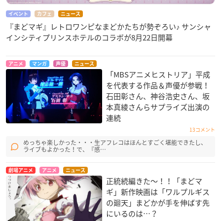
イベント
カフェ
ニュース
『まどマギ』レトロワンピなまどかたちが勢ぞろい♪ サンシャ
インシティプリンスホテルのコラボが8月22日開幕
アニメ
マンガ
声優
ニュース
「MBSアニメヒストリア」平成
を代表する作品＆声優が参戦！
石田彰さん、神谷浩史さん、坂
本真綾さんらサプライズ出演の
連続
13コメント
めっちゃ楽しかった・・・生アフレコはほんとすごく堪能できたし、
ライブもよかった！で、『感…
劇場アニメ
アニメ
ニュース
正統続編きた〜！！「まどマ
ギ」新作映画は「ワルプルギス
の廻天」まどかが手を伸ばす先
にいるのは…？