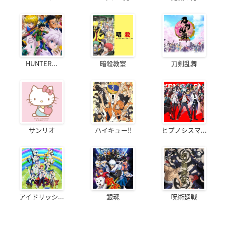
HUNTER...
暗殺教室
刀剣乱舞
サンリオ
ハイキュー!!
ヒプノシスマ...
アイドリッシ...
銀魂
呪術廻戦