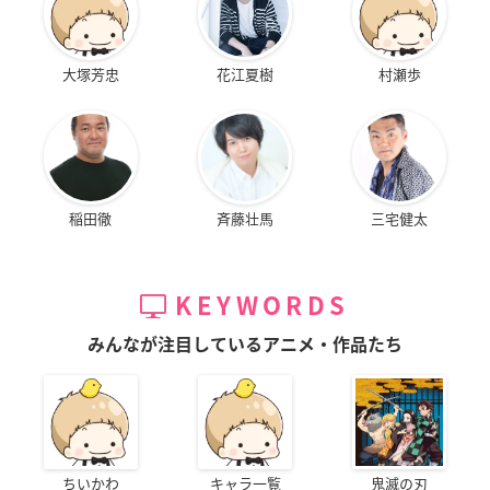
大塚芳忠
花江夏樹
村瀬歩
稲田徹
斉藤壮馬
三宅健太
KEYWORDS
みんなが注目しているアニメ・作品たち
ちいかわ
キャラ一覧
鬼滅の刃