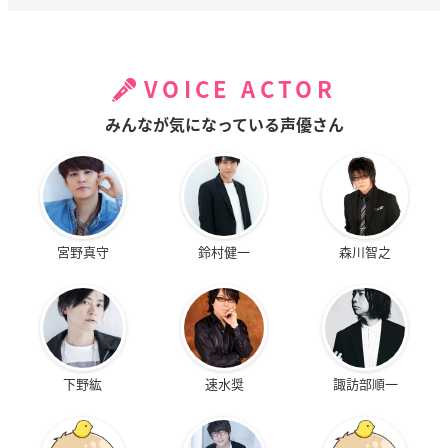
VOICE ACTOR
みんなが気になっている声優さん
宮野真守
鈴村健一
森川智之
下野紘
速水奨
諏訪部順一