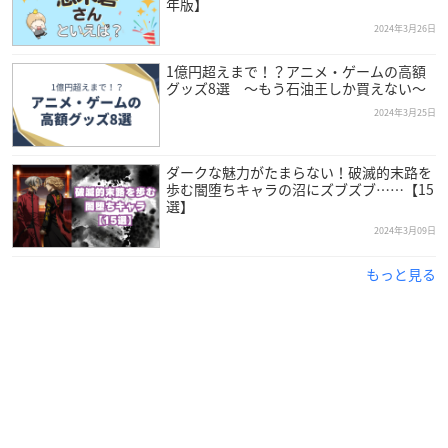
年版】
2024年3月26日
1億円超えまで！？アニメ・ゲームの高額
グッズ8選 ～もう石油王しか買えない～
2024年3月25日
ダークな魅力がたまらない！破滅的末路を
歩む闇堕ちキャラの沼にズブズブ……【15
選】
2024年3月09日
もっと見る