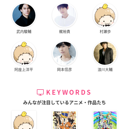
武内駿輔
梶裕貴
村瀬歩
阿座上洋平
岡本信彦
浪川大輔
KEYWORDS
みんなが注目しているアニメ・作品たち