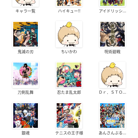
キャラ一覧
ハイキュー!!
アイドリッシ...
鬼滅の刃
ちいかわ
呪術廻戦
刀剣乱舞
忍たま乱太郎
Ｄｒ．ＳＴＯ...
銀魂
テニスの王子様
あんさんぶる...