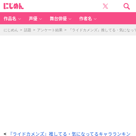
『ラ
に
イ
じ
ド
め
カ
ん
メ
ン
作品名
声優
舞台俳優
作者名
ズ』
推
し
て
にじめん
>
話題
>
アンケート結果
>
『ライドカメンズ』推してる・気になっ
る・
気
に
な
っ
て
る
キ
ャ
ラ
ラ
ン
キ
ン
グ
3
位：
宗
雲
-
ア
ニ
メ
情
報
サ
イ
ト
に
じ
め
ん
『ライドカメンズ』推してる・気になってるキャラランキン
<