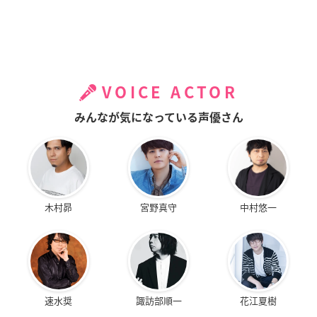
VOICE ACTOR
みんなが気になっている声優さん
木村昴
宮野真守
中村悠一
速水奨
諏訪部順一
花江夏樹