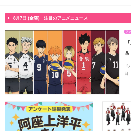
8月7日 (金曜) 注目のアニメニュース
ファ
『
＆
『
日