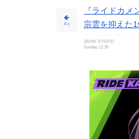
め
ん
『ライドカメ
宗雲を抑えた1
戻る
2024年 07月07日
Sunday 12:36