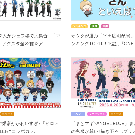
ランキング
話題
声優
3人がシェフ姿で大集合♪ 「マ
オタクが選ぶ「平田広明が演じ
アクスタ全22種＆ア...
ンキングTOP10！1位は『ONE P.
ニュース
イベント
ファッション
ニュース
や爆豪がかわいすぎ♪『ヒロア
「まどマギ×ANGEL BLUE」
LLERYコラボカフ...
の私服が尊い♪描き下ろしグッズ.