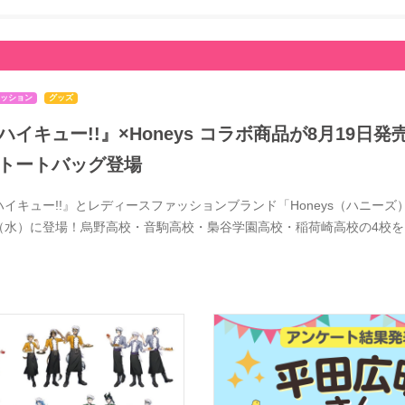
ッション
グッズ
ハイキュー!!』×Honeys コラボ商品が8月19
トートバッグ登場
ハイキュー!!』とレディースファッションブランド「Honeys（ハニーズ）
（水）に登場！烏野高校・音駒高校・梟谷学園高校・稲荷崎高校の4校