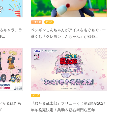
一番くじ
グッズ
るキャラ」ラ
ペンギンしんちゃんがアイスをもぐもぐ♪ 一
..
番くじ『クレヨンしんちゃん』が8月8...
グッズ
まどか＆ほむら
『忍たま乱太郎』フリューくじ第2弾が2027
..
年冬発売決定！兵助＆勘右衛門ら五年...