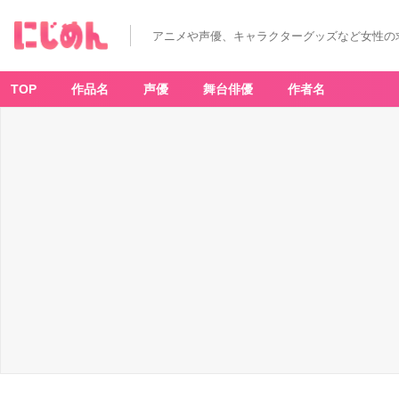
『ラ
イ
ド
アニメや声優、キャラクターグッズなど女性の
カ
メ
ン
ズ』
推
TOP
作品名
声優
舞台俳優
作者名
し
て
る・
気
に
な
っ
て
る
キ
ャ
ラ
ラ
ン
キ
ン
グ
1
0
位：
高
塔
雨
竜
-
ア
ニ
メ
情
報
サ
イ
ト
に
じ