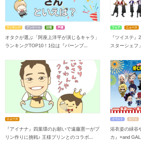
ランキング
アンケート
話題
声優
フェア
ニュース
オタクが選ぶ「阿座上洋平が演じるキャラ」
『ツイステ』2
ランキングTOP10！1位は『バーンブ...
スターシェフ」
ニュース
イベント
カフェ
『アイナナ』四葉環のお願いで遠藤憲一がプ
浴衣姿の緑谷
リン作りに挑戦♪ 王様プリンとのコラボ...
カ』×and GA