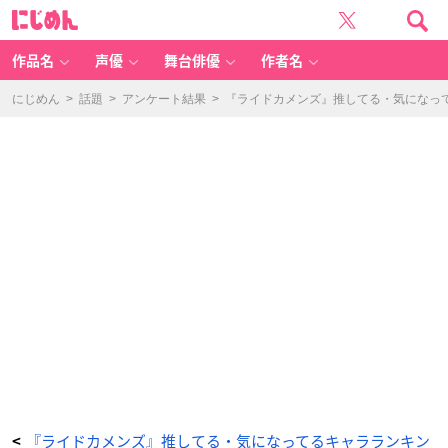
『ラ
に
イ
じ
ド
め
カ
ん
メ
ン
作品名
声優
舞台俳優
作者名
ズ』
推
し
て
にじめん
>
話題
>
アンケート結果
>
『ライドカメンズ』推してる・気になっ
る・
気
に
な
っ
て
る
キ
ャ
ラ
ラ
ン
キ
ン
グ
7
位：
深
水
紫
苑
-
ア
ニ
メ
情
報
サ
イ
ト
に
じ
め
ん
『ライドカメンズ』推してる・気になってるキャラランキン
<