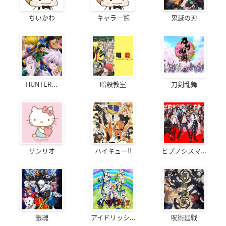
ちいかわ
キャラ一覧
鬼滅の刃
HUNTER...
暗殺教室
刀剣乱舞
サンリオ
ハイキュー!!
ヒプノシスマ...
銀魂
アイドリッシ...
呪術廻戦