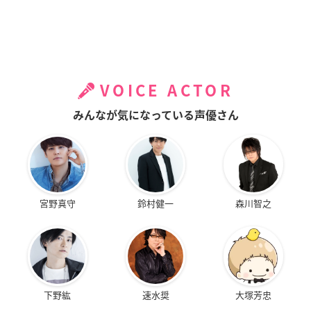
VOICE ACTOR
みんなが気になっている声優さん
宮野真守
鈴村健一
森川智之
下野紘
速水奨
大塚芳忠