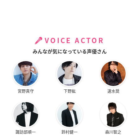
VOICE ACTOR
みんなが気になっている声優さん
宮野真守
下野紘
速水奨
諏訪部順一
鈴村健一
森川智之