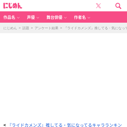
『ラ
に
イ
じ
ド
め
カ
ん
メ
ン
作品名
声優
舞台俳優
作者名
ズ』
推
し
て
にじめん
>
話題
>
アンケート結果
>
『ライドカメンズ』推してる・気になっ
る・
気
に
な
っ
て
る
キ
ャ
ラ
ラ
ン
キ
ン
グ
1
位：
颯
-
ア
ニ
メ
情
報
サ
イ
ト
に
じ
め
ん
『ライドカメンズ』推してる・気になってるキャラランキン
<