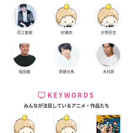
花江夏樹
村瀬歩
大塚芳忠
稲田徹
斉藤壮馬
木村昴
KEYWORDS
みんなが注目しているアニメ・作品たち