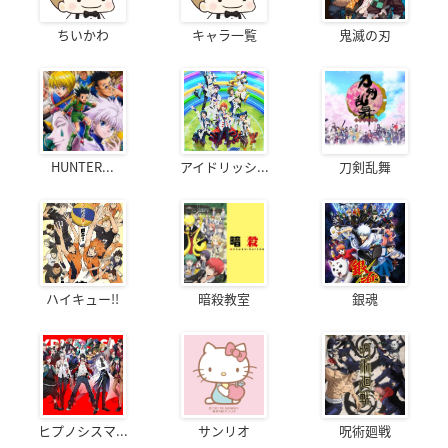
ちいかわ
キャラ一覧
鬼滅の刃
HUNTER...
アイドリッシ...
刀剣乱舞
ハイキュー!!
暗殺教室
銀魂
ヒプノシスマ...
サンリオ
呪術廻戦